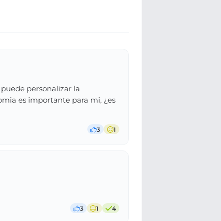
 puede personalizar la
nomia es importante para mi, ¿es
3
1
3
1
4