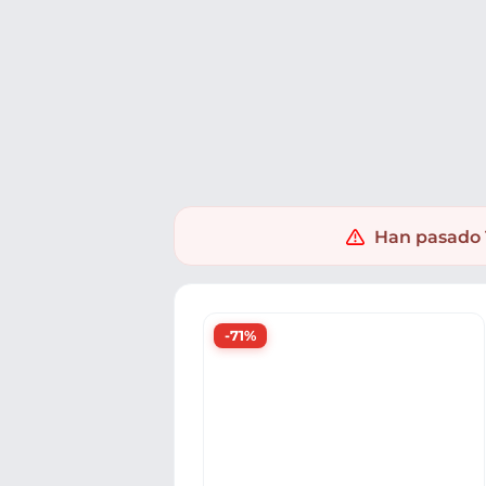
Ofertas
Populares
Nuevos
Explorar
Xaxuko
Electrónica
Informatica
Periféricos PC
Tec
Han pasado 1
-71%