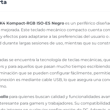
rta
 K4 Kompact-RGB ISO-ES Negro
es un periférico diseñ
go mejorada. Este teclado mecánico compacto cuenta con
 y efectos para adaptarse a las preferencias del usuario 
urante largas sesiones de uso, mientras que su constru
cadas se encuentra la tecnología de teclas mecánicas, que
mers y para aquellos que pasan mucho tiempo escribiend
uminación que se pueden configurar fácilmente, permiti
onexión es mediante cable USB, lo que asegura una conex
imo.
ollo
para quienes buscan calidad y funcionalidades avan
teresante para gamers y trabajadores. Su compatibilidad
cil de integrar en cualquier configuración de PC. Además