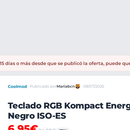
lados
5 días o más desde que se publicó la oferta, puede qu
Coolmod
Publicado por
Mariabcn
08/07/2026
Teclado RGB Kompact Energ
Negro ISO-ES
6,95€