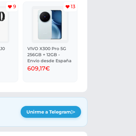
9
13
10
VIVO X300 Pro 5G
256GB + 12GB -
Envío desde España
609,17€
Unirme a Telegram