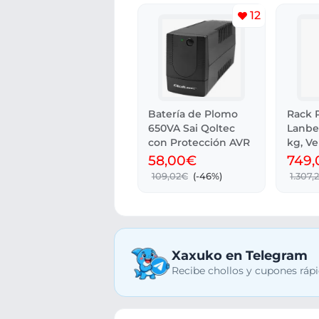
12
Batería de Plomo
Rack P
650VA Sai Qoltec
Lanbe
con Protección AVR
kg, Ve
Cristal
58,00€
749
109,02€
(-46%)
1.307,
Xaxuko en Telegram
Recibe chollos y cupones rápi