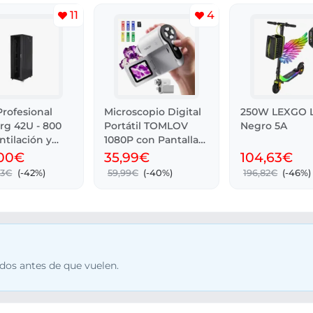
11
4
rofesional
Microscopio Digital
250W LEXGO L
rg 42U - 800
Portátil TOMLOV
Negro 5A
ntilación y
1080P con Pantalla
LCD 2
,00€
35,99€
104,63€
23€
(-42%)
59,99€
(-40%)
196,82€
(-46%)
dos antes de que vuelen.