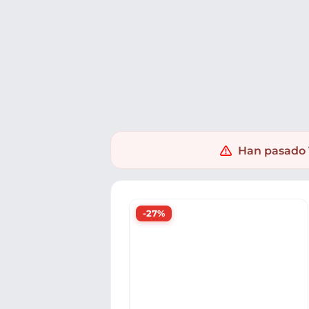
Ofertas
Populares
Nuevos
Explorar
Xaxuko
Supermercado
Supermercado
Helado
Han pasado 1
-27%