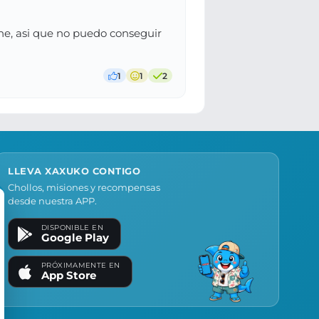
he, asi que no puedo conseguir
1
1
2
LLEVA XAXUKO CONTIGO
Chollos, misiones y recompensas
desde nuestra APP.
DISPONIBLE EN
Google Play
PRÓXIMAMENTE EN
App Store