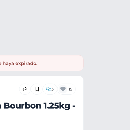
e haya expirado.
3
15
a Bourbon 1.25kg -