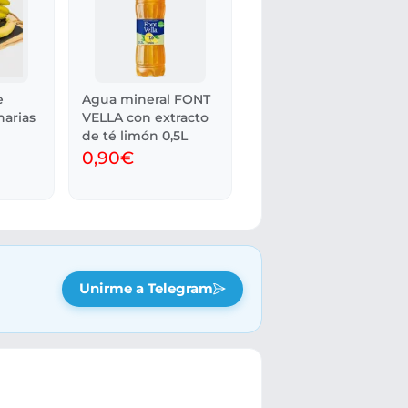
e
Agua mineral FONT
narias
VELLA con extracto
de té limón 0,5L
0,90€
Unirme a Telegram