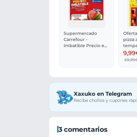
Supermercado
Ofert
Carrefour -
pizza 
Imbatible Precio en
tempe
Folleto
0.99€
9,99
69,99
Xaxuko en Telegram
Recibe chollos y cupones rápi
3 comentarios