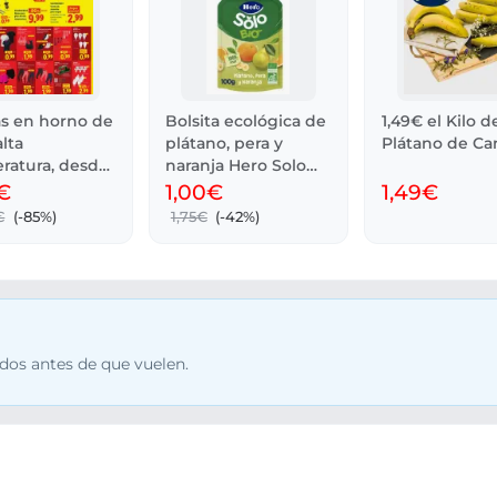
as en horno de
Bolsita ecológica de
1,49€ el Kilo d
alta
plátano, pera y
Plátano de Ca
ratura, desde
naranja Hero Solo
 LIDL
100 g
€
1,00€
1,49€
€
(-85%)
1,75€
(-42%)
dos antes de que vuelen.