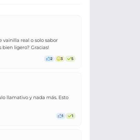
vainilla real o solo sabor
 bien ligero? Gracias!
2
3
5
ulo llamativo y nada más. Esto
1
1