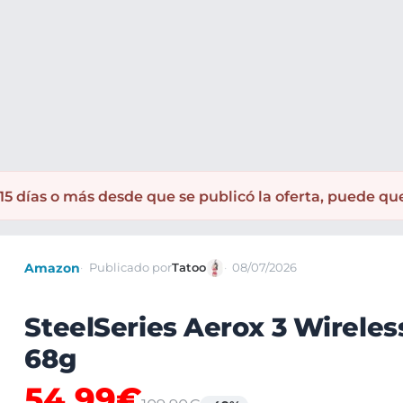
ones PC
5 días o más desde que se publicó la oferta, puede qu
Amazon
Publicado por
Tatoo
08/07/2026
SteelSeries Aerox 3 Wireless
68g
54,99€