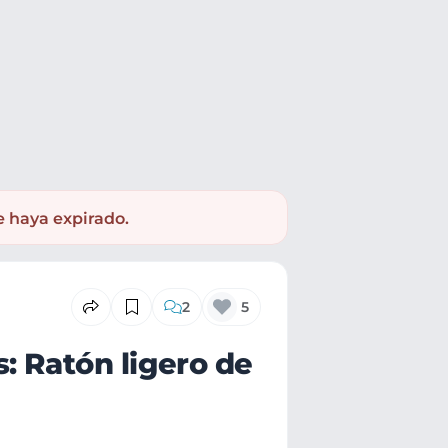
e haya expirado.
2
5
: Ratón ligero de