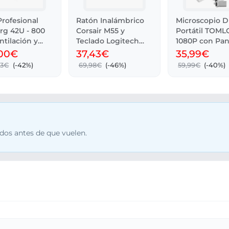
rofesional
Ratón Inalámbrico
Microscopio Di
rg 42U - 800
Corsair M55 y
Portátil TOML
ntilación y
Teclado Logitech
1080P con Pan
K120
LCD 2
,00€
37,43€
35,99€
23€
(-42%)
69,98€
(-46%)
59,99€
(-40%)
dos antes de que vuelen.