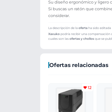
Su diseño ergonómico y ligero of
Si buscas un ratón que combine 
considerar.
La descripción de la
oferta
ha sido editada 
Xaxuko
podría recibir una compensación cu
cuales son las
ofertas y chollos
que se publ
Ofertas relacionadas
12