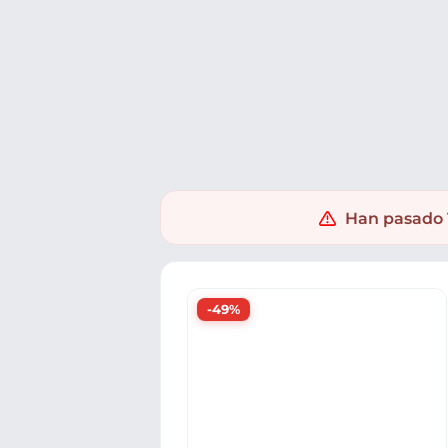
Ofertas
Populares
Nuevos
Explorar
Xaxuko
Electrónica
Informatica
Periféricos PC
Rat
Han pasado 1
-49%