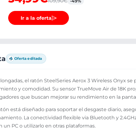
109,90€
-49%
Ir a la oferta
ta
Oferta editada
olongadas, el ratón SteelSeries Aerox 3 Wireless Onyx s
imiento y comodidad. Su sensor TrueMove Air de 18K pro
jugadores que buscan mejorar su rendimiento en la pantal
atón está diseñado para soportar el desgaste diario, aseg
miento. La conectividad flexible via Bluetooth y 2.4GHz
n un PC o utilizarlo en otras plataformas.