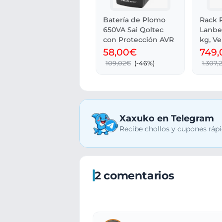
Batería de Plomo
Rack P
650VA Sai Qoltec
Lanbe
con Protección AVR
kg, Ve
Cristal
58,00€
749
109,02€
(-46%)
1.307,
Xaxuko en Telegram
Recibe chollos y cupones rápi
2 comentarios