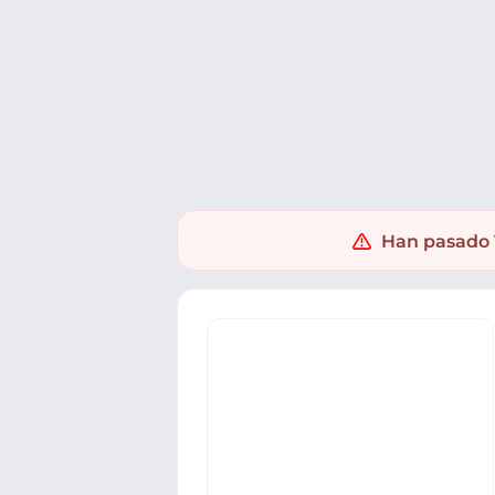
Ofertas
Populares
Nuevos
Explorar
Xaxuko
PC y Videoconsolas
Videojuegos
Juegos PS5
Han pasado 1