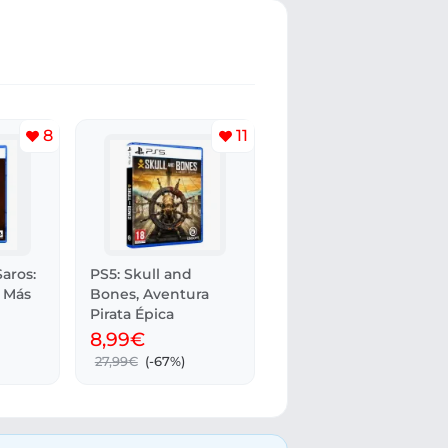
8
11
Saros:
PS5: Skull and
 Más
Bones, Aventura
Pirata Épica
8,99€
27,99€
(-67%)