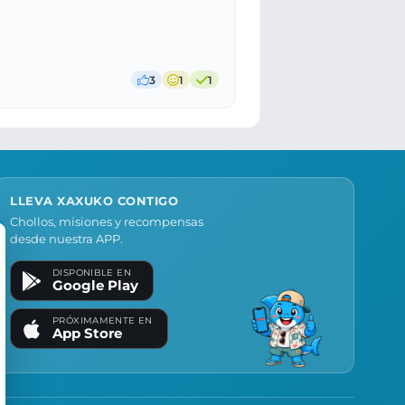
3
1
1
LLEVA XAXUKO CONTIGO
Chollos, misiones y recompensas
desde nuestra APP.
DISPONIBLE EN
Google Play
PRÓXIMAMENTE EN
App Store