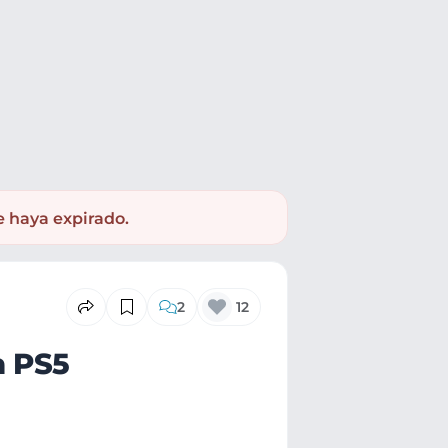
e haya expirado.
2
12
a PS5