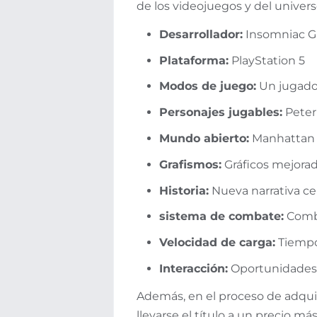
de los videojuegos y del univers
Desarrollador:
Insomniac 
Plataforma:
PlayStation 5
Modos de juego:
Un jugado
Personajes jugables:
Peter 
Mundo abierto:
Manhattan 
Grafismos:
Gráficos mejorad
Historia:
Nueva narrativa ce
sistema de combate:
Combo
Velocidad de carga:
Tiempos
Interacción:
Oportunidades 
Además, en el proceso de adquir
llevarse el título a un precio m