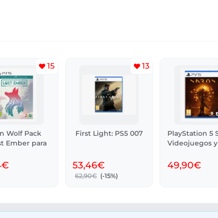
15
13
ón Wolf Pack
First Light: PS5 007
PlayStation 5 
st Ember para
Videojuegos y
4€
53,46€
49,90€
62,90€
(-15%)