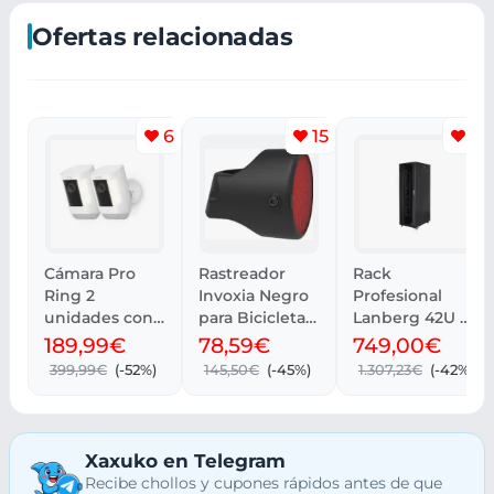
Ofertas relacionadas
6
15
11
Cámara Pro
Rastreador
Rack
Ring 2
Invoxia Negro
Profesional
unidades con
para Bicicletas
Lanberg 42U -
batería y luces
GPS
800 kg,
189,99€
78,59€
749,00€
2K
Ventilación y
399,99€
(-52%)
145,50€
(-45%)
1.307,23€
(-42%)
Cristal
Xaxuko en Telegram
Recibe chollos y cupones rápidos antes de que