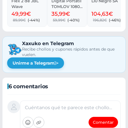
Flex 2 de JBL
Digital Portátil
L10 Negro 5A
Wave
TOMLOV 1080P
con Pantalla
49,99€
35,99€
104,63€
LCD 2
89,99€
(-44%)
59,99€
(-40%)
196,82€
(-46%)
Xaxuko en Telegram
Recibe chollos y cupones rápidos antes de que
vuelen.
Unirme a Telegram
6 comentarios
Cuéntanos qué te parece este chollo…
Comentar