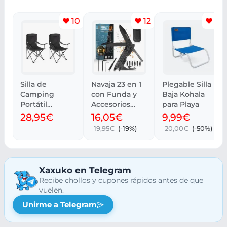
10
12
13
Silla de
Navaja 23 en 1
Plegable Silla
Camping
con Funda y
Baja Kohala
Portátil
Accesorios
para Playa
Amazon Basics
para Aventura
28,95€
16,05€
9,99€
con Portavasos
19,95€
(-19%)
20,00€
(-50%)
- Pack 2
Xaxuko en Telegram
Recibe chollos y cupones rápidos antes de que
vuelen.
Unirme a Telegram