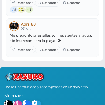
5
2
3
Adri_88
03 jun.
Me pregunto si las sillas son resistentes al agua.
Me interesan para la playa! 🏖️
Chollos, comunidad y recompensas en un solo sitio.
¡SÍGUENOS!