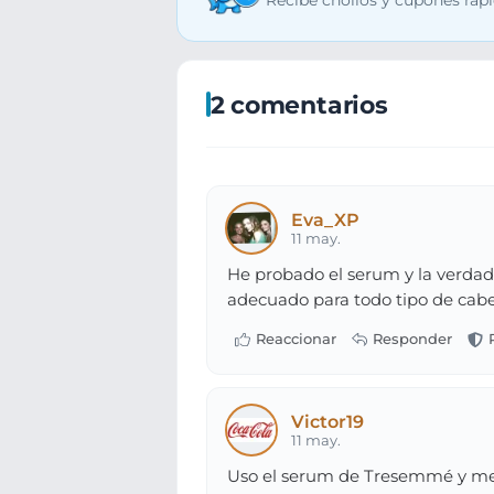
Recibe chollos y cupones rápi
2 comentarios
Eva_XP
11 may.
He probado el serum y la verdad
adecuado para todo tipo de cabel
Victor19
11 may.
Uso el serum de Tresemmé y me v