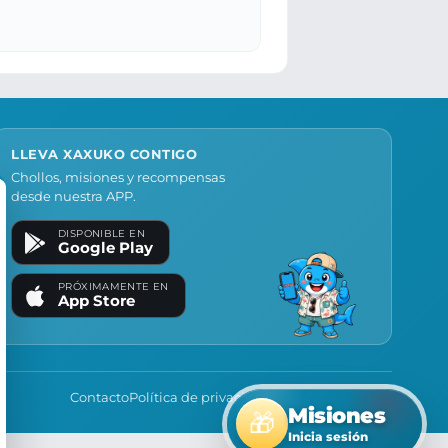
LLEVA XAXUKO CONTIGO
Chollos, misiones y recompensas
desde nuestra APP.
DISPONIBLE EN
Google Play
PRÓXIMAMENTE EN
App Store
Contacto
Política de privacidad
Política de cookies
Misiones
🎁
Inicia sesión