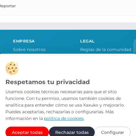
EMPRESA
LEGAL
Sobre nosotros
Reglas de la comunidad
Quiero publicitar mi tienda
Aviso legal y condiciones
as
Contacto
Política de cookies
Política de privacidad
Respetamos tu privacidad
Preferencias de cookies
Usamos cookies técnicas necesarias para que el sitio
funcione. Con tu permiso, usamos también cookies de
analítica para entender cómo se usa Xaxuko y mejorarlo.
Puedes aceptarlas, rechazarlas o configurarlas. Más
información en la
política de cookies
.
Aceptar todas
Rechazar todas
Configurar