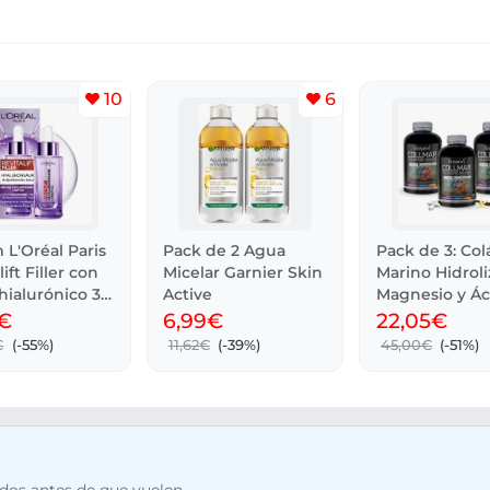
10
6
L'Oréal Paris
Pack de 2 Agua
Pack de 3: Co
ift Filler con
Micelar Garnier Skin
Marino Hidroli
hialurónico 30
Active
Magnesio y Ác
Hialurónico
€
6,99€
22,05€
€
(-55%)
11,62€
(-39%)
45,00€
(-51%)