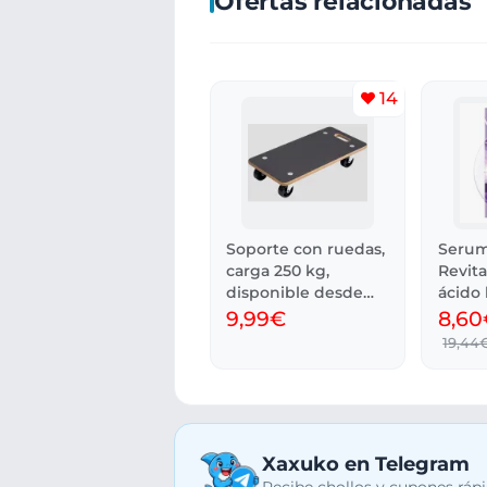
Ofertas relacionadas
14
Soporte con ruedas,
Serum 
carga 250 kg,
Revital
disponible desde
ácido 
día 8.
ml
9,99€
8,60
19,44
Xaxuko en Telegram