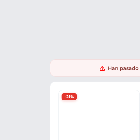
Ofertas
Populares
Nuevos
Explorar
Xaxuko
Supermercado
Salud y droguería
Higiene
Han pasado 1
-21%