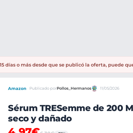
Higiene corporal y Piel
Cuidado facial
5 días o más desde que se publicó la oferta, puede qu
Amazon
Publicado por
Pollos_Hermanos
11/05/2026
Sérum TRESemme de 200 ML
seco y dañado
4,97€