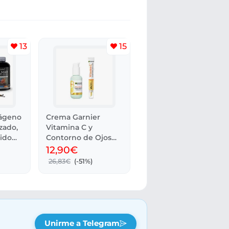
13
15
lágeno
Crema Garnier
zado,
Vitamina C y
ido
Contorno de Ojos
50ml
12,90€
26,83€
(-51%)
Unirme a Telegram