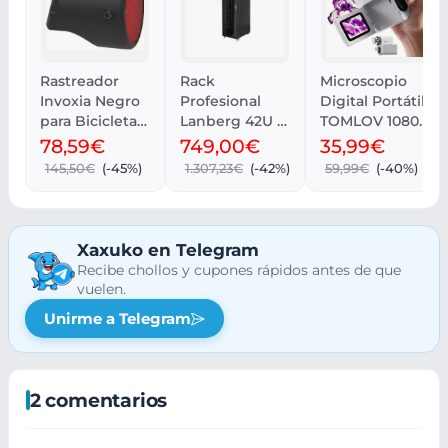
Rastreador
Rack
Microscopio
Invoxia Negro
Profesional
Digital Portátil
para Bicicletas
Lanberg 42U -
TOMLOV 1080P
GPS
800 kg,
con Pantalla
78,59€
749,00€
35,99€
Ventilación y
LCD 2
145,50€
(-45%)
1.307,23€
(-42%)
59,99€
(-40%)
Cristal
Xaxuko en Telegram
Recibe chollos y cupones rápidos antes de que
vuelen.
Unirme a Telegram
2 comentarios