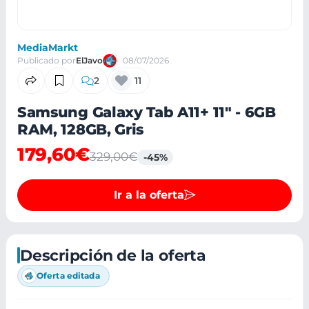
MediaMarkt
Publicado por
ElJavo
08/07/2026
2
11
Samsung Galaxy Tab A11+ 11" - 6GB
RAM, 128GB, Gris
179,60€
329,00€
-45%
Ir a la oferta
Descripción de la oferta
Oferta editada