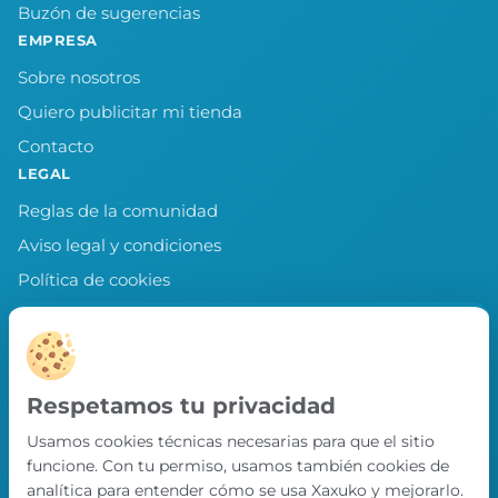
Buzón de sugerencias
EMPRESA
Sobre nosotros
Quiero publicitar mi tienda
Contacto
LEGAL
Reglas de la comunidad
Aviso legal y condiciones
Política de cookies
Política de privacidad
Preferencias de cookies
LLEVA XAXUKO CONTIGO
Respetamos tu privacidad
Chollos, misiones y recompensas desde
Usamos cookies técnicas necesarias para que el sitio
nuestra APP.
funcione. Con tu permiso, usamos también cookies de
PRÓXIMAMENTE EN
analítica para entender cómo se usa Xaxuko y mejorarlo.