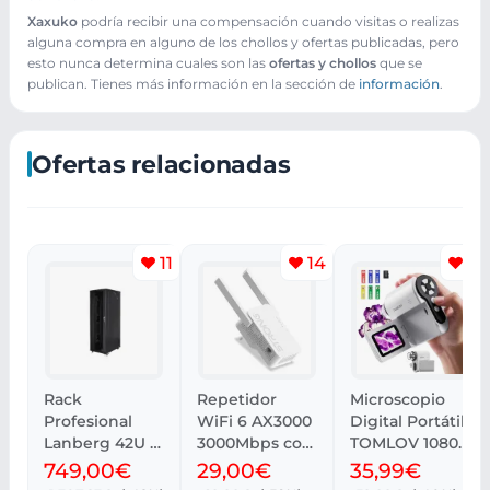
Xaxuko
podría recibir una compensación cuando visitas o realizas
alguna compra en alguno de los chollos y ofertas publicadas, pero
esto nunca determina cuales son las
ofertas y chollos
que se
publican. Tienes más información en la sección de
información
.
Ofertas relacionadas
11
14
4
Rack
Repetidor
Microscopio
Profesional
WiFi 6 AX3000
Digital Portátil
Lanberg 42U -
3000Mbps con
TOMLOV 1080P
800 kg,
potente señal
con Pantalla
749,00€
29,00€
35,99€
Ventilación y
LCD 2