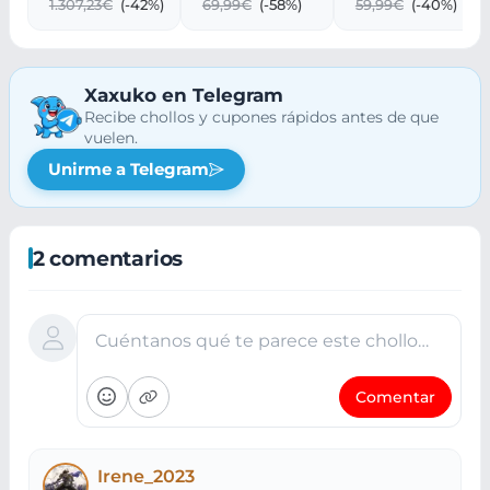
1.307,23€
(-42%)
69,99€
(-58%)
59,99€
(-40%)
Cristal
Xaxuko en Telegram
Recibe chollos y cupones rápidos antes de que
vuelen.
Unirme a Telegram
2 comentarios
Cuéntanos qué te parece este chollo…
Comentar
Irene_2023