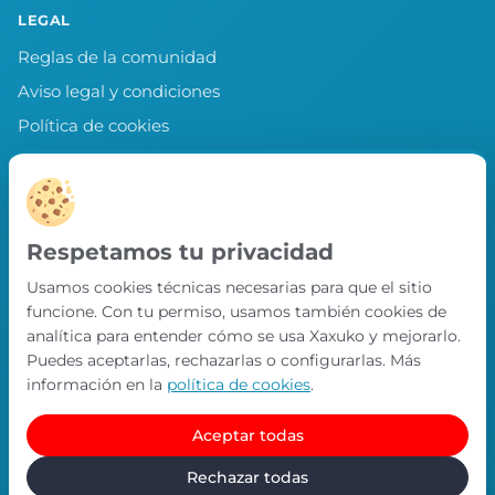
LEGAL
Reglas de la comunidad
Aviso legal y condiciones
Política de cookies
Política de privacidad
Preferencias de cookies
LLEVA XAXUKO CONTIGO
Respetamos tu privacidad
Chollos, misiones y recompensas desde
Usamos cookies técnicas necesarias para que el sitio
nuestra APP.
funcione. Con tu permiso, usamos también cookies de
PRÓXIMAMENTE EN
analítica para entender cómo se usa Xaxuko y mejorarlo.
App Store
Puedes aceptarlas, rechazarlas o configurarlas. Más
información en la
política de cookies
.
Aceptar todas
© Xaxuko 2026 · Todos los derechos reservados
Contacto
Política de privacidad
Política de cookies
Rechazar todas