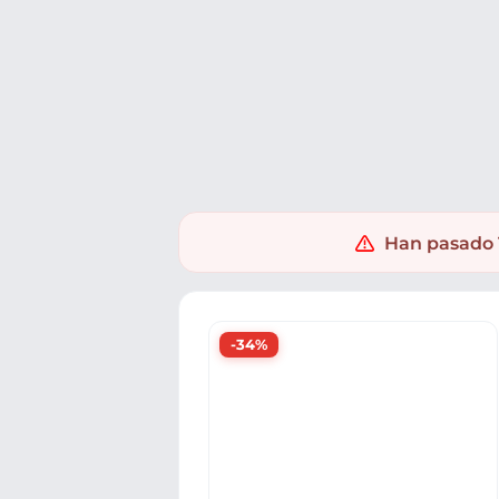
Ofertas
Populares
Nuevos
Explorar
Xaxuko
Supermercado
Salud y droguería
Perfumes
Han pasado 1
-34%