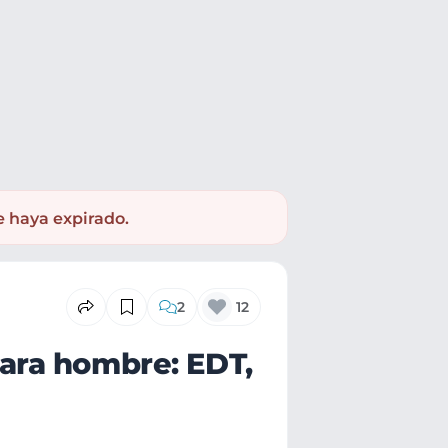
e haya expirado.
2
12
ara hombre: EDT,