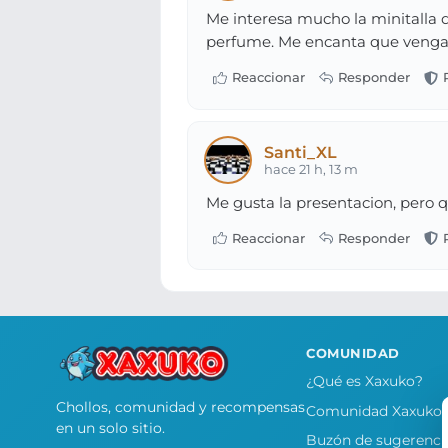
Me interesa mucho la minitalla d
perfume. Me encanta que venga c
Santi_XL
hace 21 h, 13 m
Me gusta la presentacion, pero q
COMUNIDAD
¿Qué es Xaxuko?
Chollos, comunidad y recompensas
Comunidad Xaxuko
en un solo sitio.
Buzón de sugerenci