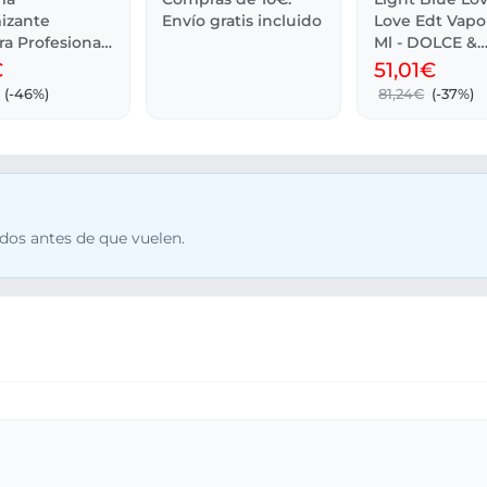
izante
Envío gratis incluido
Love Edt Vapo
ra Profesional
Ml - DOLCE &
e Wella
GABBANA
€
51,01€
(-46%)
81,24€
(-37%)
dos antes de que vuelen.