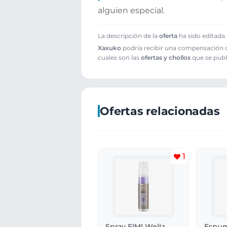
alguien especial.
La descripción de la
oferta
ha sido editada 
Xaxuko
podría recibir una compensación cu
cuales son las
ofertas y chollos
que se publ
Ofertas relacionadas
1
Spray EIMI Wella
Espu