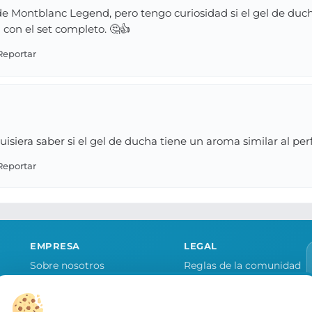
e Montblanc Legend, pero tengo curiosidad si el gel de duch
on el set completo. 🤔👍
uisiera saber si el gel de ducha tiene un aroma similar al pe
EMPRESA
LEGAL
Sobre nosotros
Reglas de la comunidad
Quiero publicitar mi tienda
Aviso legal y condiciones
as
Contacto
Política de cookies