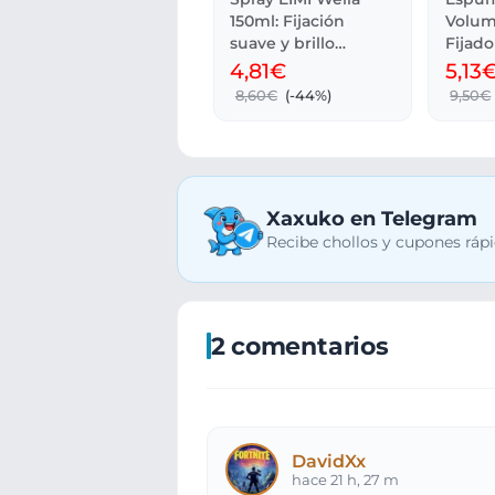
150ml: Fijación
Volum
suave y brillo
Fijado
térmico
EIMI d
4,81€
5,13
8,60€
(-44%)
9,50€
Xaxuko en Telegram
Recibe chollos y cupones rápi
2 comentarios
DavidXx
hace 21 h, 27 m