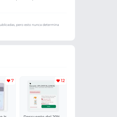
publicadas, pero esto nunca determina
7
12
e Is
Descuento del 20%