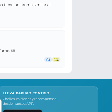
a tiene un aroma similar al
rfume. 🧐
1
3
LLEVA XAXUKO CONTIGO
Chollos, misiones y recompensas
desde nuestra APP.