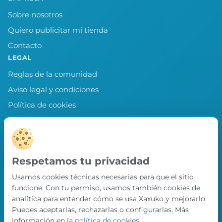
Sobre nosotros
Quiero publicitar mi tienda
Contacto
LEGAL
Reglas de la comunidad
Aviso legal y condiciones
Política de cookies
Política de privacidad
Preferencias de cookies
LLEVA XAXUKO CONTIGO
Respetamos tu privacidad
Chollos, misiones y recompensas desde
Usamos cookies técnicas necesarias para que el sitio
nuestra APP.
funcione. Con tu permiso, usamos también cookies de
PRÓXIMAMENTE EN
analítica para entender cómo se usa Xaxuko y mejorarlo.
App Store
Puedes aceptarlas, rechazarlas o configurarlas. Más
información en la
política de cookies
.