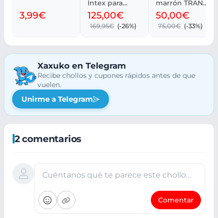
Intex para
marrón TRANA
Piscina
A30xL83xA130
3,99€
125,00€
50,00€
D366x76 cm
169,95€
(-26%)
75,00€
(-33%)
Xaxuko en Telegram
Recibe chollos y cupones rápidos antes de que
vuelen.
Unirme a Telegram
2 comentarios
Cuéntanos qué te parece este chollo…
Comentar