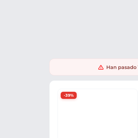
Ofertas
Populares
Nuevos
Explorar
Xaxuko
Supermercado
Salud y droguería
Afeitado y
Han pasado 1
-39%