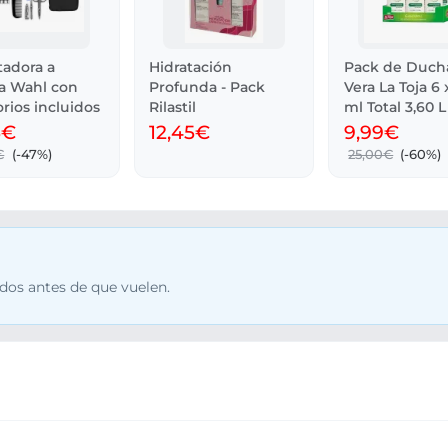
tadora a
Hidratación
Pack de Duch
ía Wahl con
Profunda - Pack
Vera La Toja 6
rios incluidos
Rilastil
ml Total 3,60 L
5€
12,45€
9,99€
€
(-47%)
25,00€
(-60%)
dos antes de que vuelen.