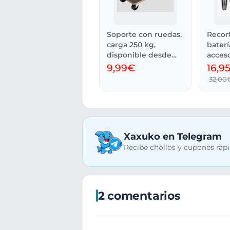
Soporte con ruedas,
Recor
carga 250 kg,
bater
disponible desde
acceso
día 8.
9,99€
16,9
32,00
Xaxuko en Telegram
Recibe chollos y cupones rápi
2 comentarios