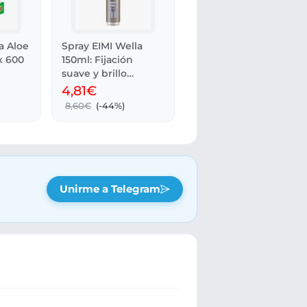
a Aloe
Spray EIMI Wella
 x 600
150ml: Fijación
suave y brillo
térmico
4,81€
8,60€
(-44%)
Unirme a Telegram