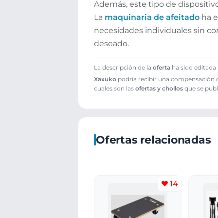
Además, este tipo de dispositi
La
maquinaria de afeitado
ha e
necesidades individuales sin co
deseado.
La descripción de la
oferta
ha sido editada 
Xaxuko
podría recibir una compensación cu
cuales son las
ofertas y chollos
que se publ
Ofertas relacionadas
14