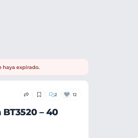
n
e haya expirado.
2
12
 BT3520 – 40