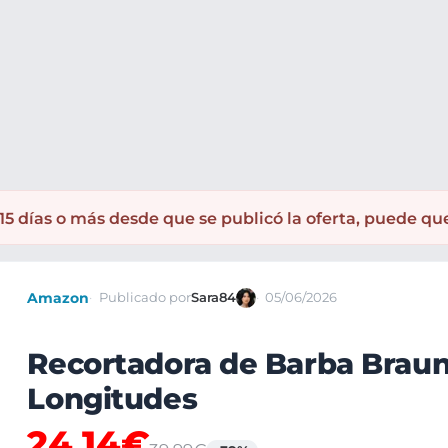
 Depilación
Máquinas afeitar eléctricas
Máquinas afeitar Brau
5 días o más desde que se publicó la oferta, puede qu
Amazon
Publicado por
Sara84
05/06/2026
Recortadora de Barba Braun
Longitudes
24,14€