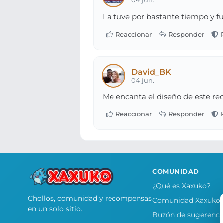
04 jun.
La tuve por bastante tiempo y fu
David_BK
04 jun.
Me encanta el diseño de este rec
COMUNIDAD
¿Qué es Xaxuko?
Chollos, comunidad y recompensas
Comunidad Xaxuko
en un solo sitio.
Buzón de sugerenci