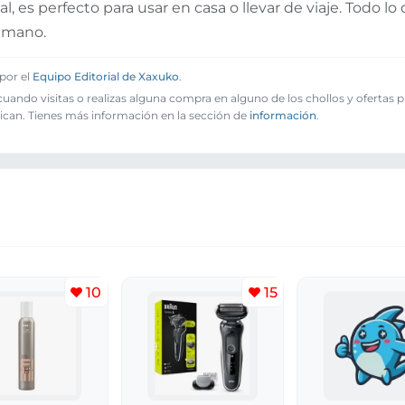
l, es perfecto para usar en casa o llevar de viaje. Todo l
u mano.
por el
Equipo Editorial de Xaxuko
.
ando visitas o realizas alguna compra en alguno de los chollos y ofertas 
ican. Tienes más información en la sección de
información
.
10
15