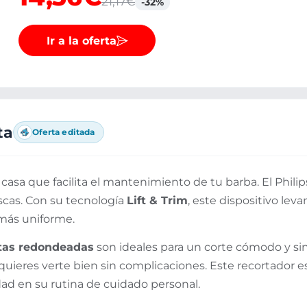
21,17€
-32%
Ir a la oferta
ta
Oferta editada
casa que facilita el mantenimiento de tu barba. El Phili
scas. Con su tecnología
Lift & Trim
, este dispositivo leva
más uniforme.
ntas redondeadas
son ideales para un corte cómodo y sin i
e quieres verte bien sin complicaciones. Este recortador
cidad en su rutina de cuidado personal.