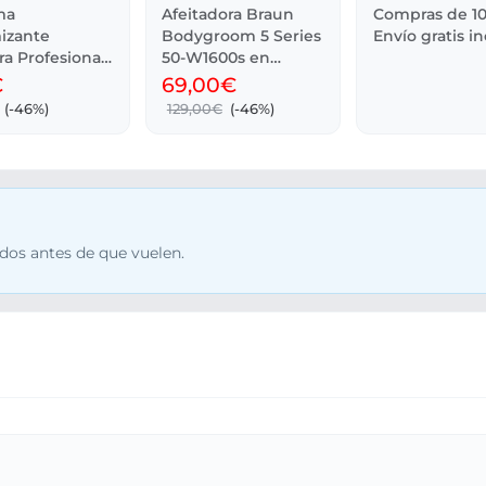
ma
Afeitadora Braun
Compras de 10
izante
Bodygroom 5 Series
Envío gratis i
ra Profesional
50-W1600s en
e Wella
Carrefour
€
69,00€
(-46%)
129,00€
(-46%)
dos antes de que vuelen.