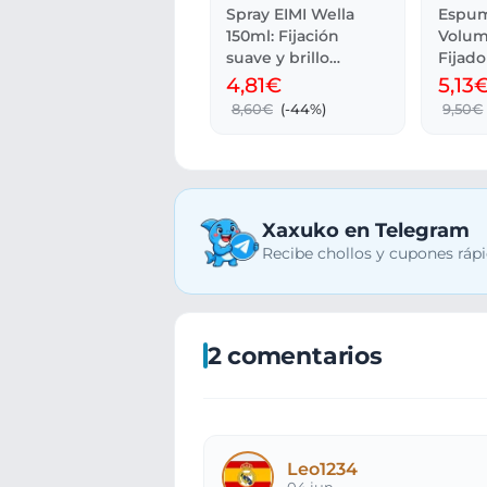
Spray EIMI Wella
Espu
150ml: Fijación
Volum
suave y brillo
Fijado
térmico
EIMI d
4,81€
5,13
8,60€
(-44%)
9,50€
Xaxuko en Telegram
Recibe chollos y cupones rápi
2 comentarios
Leo1234