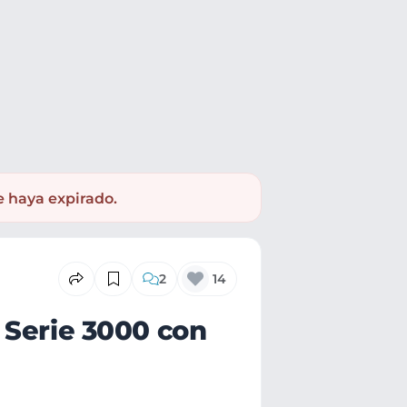
e haya expirado.
2
14
 Serie 3000 con