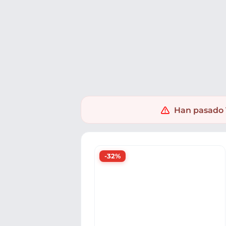
Ofertas
Populares
Nuevos
Explorar
Xaxuko
Supermercado
Salud y droguería
Afeitado y
Han pasado 1
-32%