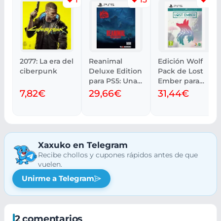
2077: La era del
Reanimal
Edición Wolf
ciberpunk
Deluxe Edition
Pack de Lost
para PS5: Una
Ember para
aventura única
PS5
7,82€
29,66€
31,44€
Xaxuko en Telegram
Recibe chollos y cupones rápidos antes de que
vuelen.
Unirme a Telegram
2 comentarios