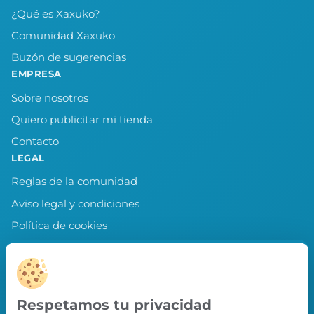
¿Qué es Xaxuko?
Comunidad Xaxuko
Buzón de sugerencias
EMPRESA
Sobre nosotros
Quiero publicitar mi tienda
Contacto
LEGAL
Reglas de la comunidad
Aviso legal y condiciones
Política de cookies
Política de privacidad
Preferencias de cookies
LLEVA XAXUKO CONTIGO
Respetamos tu privacidad
Chollos, misiones y recompensas desde