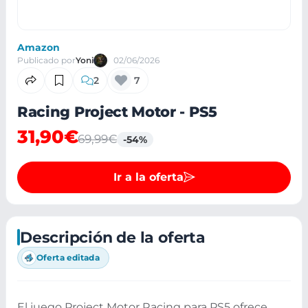
Amazon
Publicado por
Yoni
02/06/2026
2
7
Racing Project Motor - PS5
31,90€
69,99€
-54%
Ir a la oferta
Descripción de la oferta
Oferta editada
El juego Project Motor Racing para PS5 ofrece