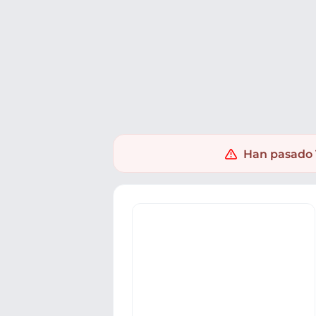
Ofertas
Populares
Nuevos
Explorar
Xaxuko
Electrónica
Accesorios PC
Baterías externas
Han pasado 1