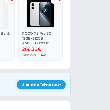
 Bank
POCO X8 Pro 5G
12GB+512GB
AMOLED 120Hz
50MP IP68
266,36€
399,00€
(-33%)
Unirme a Telegram