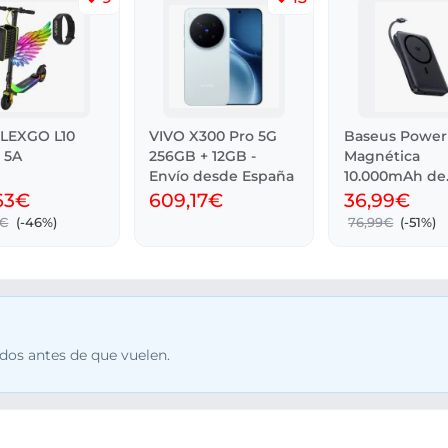
LEXGO L10
VIVO X300 Pro 5G
Baseus Power
 5A
256GB + 12GB -
Magnética
Envío desde España
10.000mAh de
Capacidad
63€
609,17€
36,99€
2€
(-46%)
76,99€
(-51%)
dos antes de que vuelen.