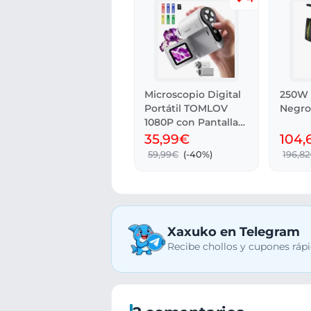
Microscopio Digital
250W 
Portátil TOMLOV
Negro
1080P con Pantalla
LCD 2
35,99€
104,
59,99€
(-40%)
196,8
Xaxuko en Telegram
Recibe chollos y cupones rápi