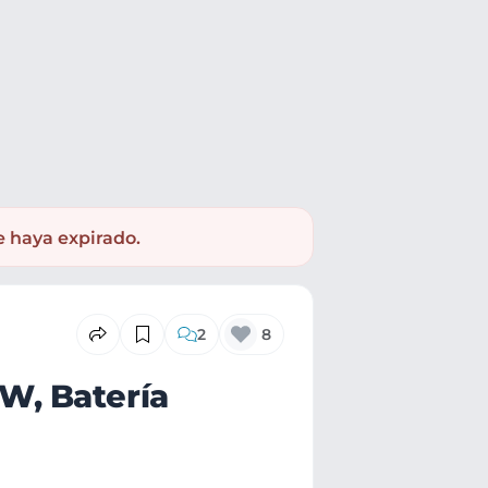
e haya expirado.
2
8
W, Batería