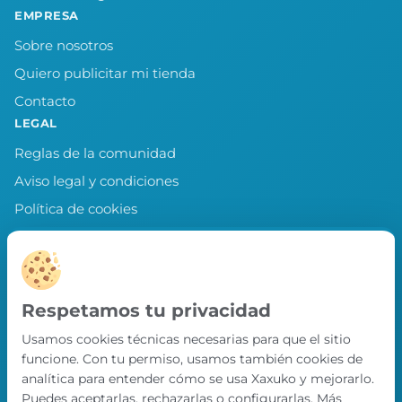
EMPRESA
Sobre nosotros
Quiero publicitar mi tienda
Contacto
LEGAL
Reglas de la comunidad
Aviso legal y condiciones
Política de cookies
Política de privacidad
Preferencias de cookies
LLEVA XAXUKO CONTIGO
Respetamos tu privacidad
Chollos, misiones y recompensas desde
Usamos cookies técnicas necesarias para que el sitio
nuestra APP.
funcione. Con tu permiso, usamos también cookies de
PRÓXIMAMENTE EN
analítica para entender cómo se usa Xaxuko y mejorarlo.
App Store
Puedes aceptarlas, rechazarlas o configurarlas. Más