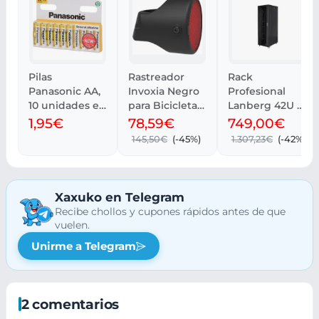
Pilas
Rastreador
Rack
Panasonic AA,
Invoxia Negro
Profesional
10 unidades en
para Bicicletas
Lanberg 42U -
paquete
GPS
800 kg,
1,95€
78,59€
749,00€
Ventilación y
145,50€
(-45%)
1.307,23€
(-42%)
Cristal
Xaxuko en Telegram
Recibe chollos y cupones rápidos antes de que
vuelen.
Unirme a Telegram
2 comentarios