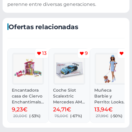
perenne entre diversas generaciones.
Ofertas relacionadas
13
9
12
Encantadora
Coche Slot
Muñeca
casa de Ciervo
Scalextric
Barbie y
Enchantimals
Mercedes AMG
Perrito: Looks
con muñeca y
GT3 - 1:32
a Juego para
9,23€
24,71€
13,94€
mascota
Avance Usado
Twinning
20,00€
(-53%)
75,00€
(-67%)
27,99€
(-50%)