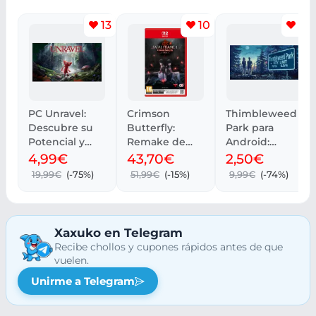
13
10
12
PC Unravel:
Crimson
Thimbleweed
Descubre su
Butterfly:
Park para
Potencial y
Remake de
Android:
Rendimiento
Fatal Frame II
Aventura
4,99€
43,70€
2,50€
Retro
19,99€
(-75%)
51,99€
(-15%)
9,99€
(-74%)
Xaxuko en Telegram
Recibe chollos y cupones rápidos antes de que
vuelen.
Unirme a Telegram