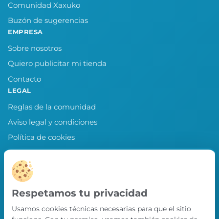
Comunidad Xaxuko
Buzón de sugerencias
EMPRESA
Sobre nosotros
Quiero publicitar mi tienda
Contacto
LEGAL
Reglas de la comunidad
Aviso legal y condiciones
Política de cookies
Política de privacidad
Preferencias de cookies
LLEVA XAXUKO CONTIGO
Respetamos tu privacidad
Chollos, misiones y recompensas desde
Usamos cookies técnicas necesarias para que el sitio
nuestra APP.