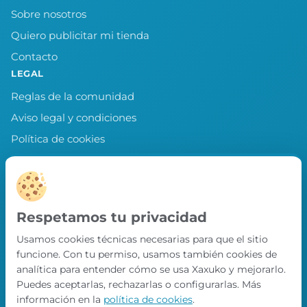
Sobre nosotros
Quiero publicitar mi tienda
Contacto
LEGAL
Reglas de la comunidad
Aviso legal y condiciones
Política de cookies
Política de privacidad
Preferencias de cookies
LLEVA XAXUKO CONTIGO
Respetamos tu privacidad
Chollos, misiones y recompensas desde
Usamos cookies técnicas necesarias para que el sitio
nuestra APP.
funcione. Con tu permiso, usamos también cookies de
PRÓXIMAMENTE EN
analítica para entender cómo se usa Xaxuko y mejorarlo.
App Store
Puedes aceptarlas, rechazarlas o configurarlas. Más
información en la
política de cookies
.