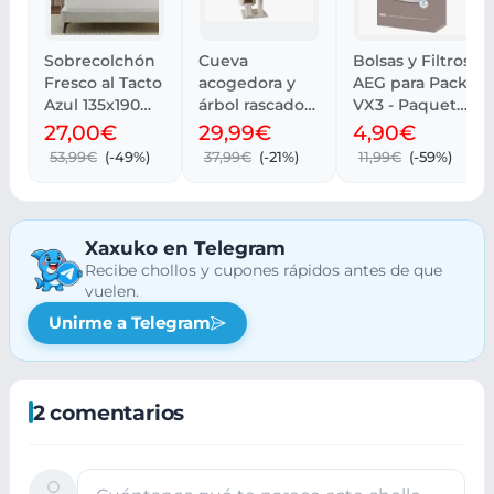
Sobrecolchón
Cueva
Bolsas y Filtros
Fresco al Tacto
acogedora y
AEG para Pack
Azul 135x190
árbol rascador
VX3 - Paquete
cm
para mascotas.
de 4
27,00€
29,99€
4,90€
Transpirable
53,99€
(-49%)
37,99€
(-21%)
11,99€
(-59%)
Xaxuko en Telegram
Recibe chollos y cupones rápidos antes de que
vuelen.
Unirme a Telegram
2 comentarios