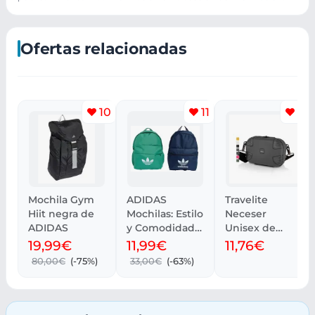
Ofertas relacionadas
10
11
13
Mochila Gym
ADIDAS
Travelite
Hiit negra de
Mochilas: Estilo
Neceser
ADIDAS
y Comodidad
Unisex de
en Cada
Hombro
19,99€
11,99€
11,76€
Aventura
80,00€
(-75%)
33,00€
(-63%)