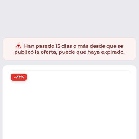
Ropa y accesorios
Accesorios moda
Bolsos y Equipaje
M
Han pasado 15 días o más desde que se
publicó la oferta, puede que haya expirado.
-73%