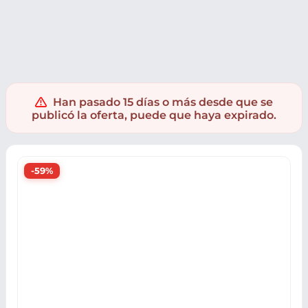
Ropa y accesorios
Accesorios moda
Bolsos y Equipaje
M
Han pasado 15 días o más desde que se
publicó la oferta, puede que haya expirado.
-59%