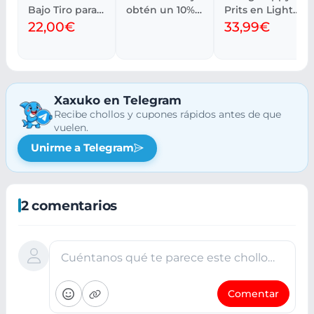
Bajo Tiro para
obtén un 10%
Prits en Light
Mujeres
EXTRA
Olive
22,00€
33,99€
Skechers
Xaxuko en Telegram
Recibe chollos y cupones rápidos antes de que
vuelen.
Unirme a Telegram
2 comentarios
Cuéntanos qué te parece este chollo…
Comentar