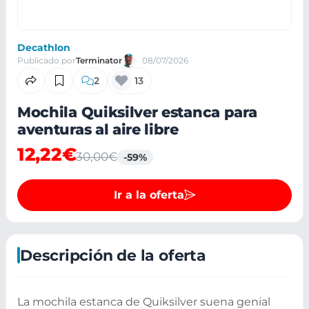
Decathlon
Publicado por
Terminator
08/07/2026
2
13
Mochila Quiksilver estanca para
aventuras al aire libre
12,22€
30,00€
-59%
Ir a la oferta
Descripción de la oferta
La mochila estanca de Quiksilver suena genial