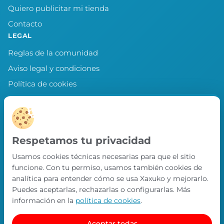
Quiero publicitar mi tienda
Contacto
LEGAL
Reglas de la comunidad
Aviso legal y condiciones
Política de cookies
Política de privacidad
Preferencias de cookies
LLEVA XAXUKO CONTIGO
Respetamos tu privacidad
Chollos, misiones y recompensas desde
Usamos cookies técnicas necesarias para que el sitio
nuestra APP.
funcione. Con tu permiso, usamos también cookies de
PRÓXIMAMENTE EN
analítica para entender cómo se usa Xaxuko y mejorarlo.
App Store
Puedes aceptarlas, rechazarlas o configurarlas. Más
información en la
política de cookies
.
Aceptar todas