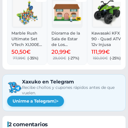
Marble Rush
Diorama de la
Kawasaki KFX
Ultimate Set
Sala de Estar
90 - Quad ATV
VTech XL100E,
de Los
12v Injusa
Juguete de
Simpson con
50,50€
20,99€
111,99€
canicas
Homer 6 cm
77,99€
(-35%)
29,00€
(-27%)
150,00€
(-25%)
Xaxuko en Telegram
Recibe chollos y cupones rápidos antes de que
vuelen.
Unirme a Telegram
2 comentarios