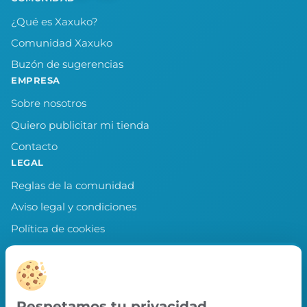
¿Qué es Xaxuko?
Comunidad Xaxuko
Buzón de sugerencias
EMPRESA
Sobre nosotros
Quiero publicitar mi tienda
Contacto
LEGAL
Reglas de la comunidad
Aviso legal y condiciones
Política de cookies
Política de privacidad
Preferencias de cookies
LLEVA XAXUKO CONTIGO
Respetamos tu privacidad