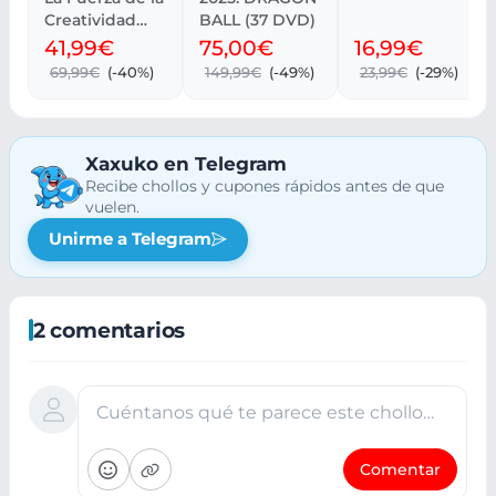
Creatividad
BALL (37 DVD)
(edición
41,99€
75,00€
16,99€
estándar)
69,99€
(-40%)
149,99€
(-49%)
23,99€
(-29%)
Xaxuko en Telegram
Recibe chollos y cupones rápidos antes de que
vuelen.
Unirme a Telegram
2 comentarios
Cuéntanos qué te parece este chollo…
Comentar