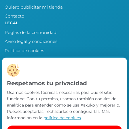
Quiero publicitar mi tienda
Contacto
LEGAL
Reglas de la comunidad
Aviso legal y condiciones
Política de cookies
Política de privacidad
Preferencias de cookies
LLEVA XAXUKO CONTIGO
Respetamos tu privacidad
Chollos, misiones y recompensas desde
Usamos cookies técnicas necesarias para que el sitio
nuestra APP.
funcione. Con tu permiso, usamos también cookies de
PRÓXIMAMENTE EN
analítica para entender cómo se usa Xaxuko y mejorarlo.
App Store
Puedes aceptarlas, rechazarlas o configurarlas. Más
información en la
política de cookies
.