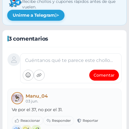
Recibe chollos y cupones rápidos antes de que
vuelen.
Unirme a Telegram
3 comentarios
Cuéntanos qué te parece este chollo…
Comentar
Manu_04
03 jun.
Ve por el 37, no por el 31.
2
4
2