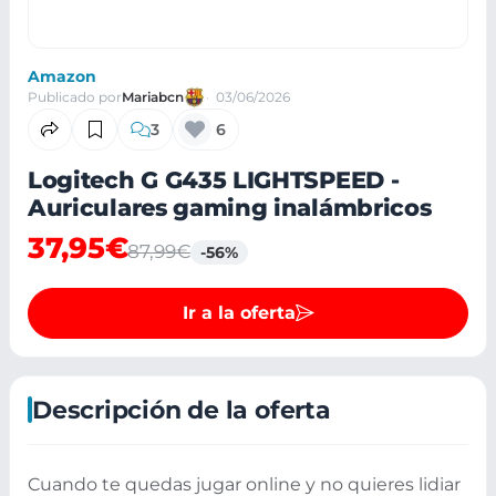
Amazon
Publicado por
Mariabcn
03/06/2026
3
6
Logitech G G435 LIGHTSPEED -
Auriculares gaming inalámbricos
37,95€
87,99€
-56%
Ir a la oferta
Descripción de la oferta
Cuando te quedas jugar online y no quieres lidiar