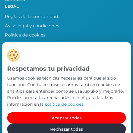
LEGAL
Reglas de la comunidad
Aviso legal y condiciones
Política de cookies
Política de privacidad
Preferencias de cookies
LLEVA XAXUKO CONTIGO
Respetamos tu privacidad
Chollos, misiones y recompensas desde
Usamos cookies técnicas necesarias para que el sitio
nuestra APP.
funcione. Con tu permiso, usamos también cookies de
PRÓXIMAMENTE EN
analítica para entender cómo se usa Xaxuko y mejorarlo.
App Store
Puedes aceptarlas, rechazarlas o configurarlas. Más
información en la
política de cookies
.
Aceptar todas
© Xaxuko 2026 · Todos los derechos reservados
Contacto
Política de privacidad
Política de cookies
Rechazar todas