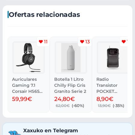
Ofertas relacionadas
11
13
10
Auriculares
Botella 1 Litro
Radio
Gaming 7.1
Chilly Flip Gris
Transistor
Corsair HS65
Granito Serie 2
POCKET
Multiplataform
Energy Sistem
59,99€
24,80€
8,90€
a
| Recogida
62,00€
(-60%)
13,90€
(-35%)
gratis
Xaxuko en Telegram