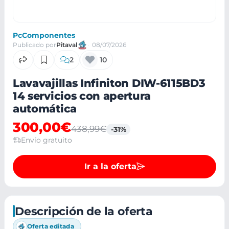
PcComponentes
Publicado por
Pitaval
08/07/2026
2
10
Lavavajillas Infiniton DIW-6115BD3
14 servicios con apertura
automática
300,00€
438,99€
-31%
Envío gratuito
Ir a la oferta
Descripción de la oferta
Oferta editada