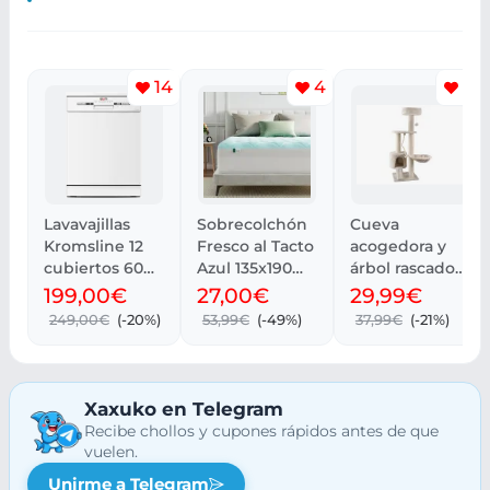
14
4
15
Lavavajillas
Sobrecolchón
Cueva
Kromsline 12
Fresco al Tacto
acogedora y
cubiertos 60
Azul 135x190
árbol rascador
cm | Envío
cm
para mascotas.
199,00€
27,00€
29,99€
gratis
Transpirable
249,00€
(-20%)
53,99€
(-49%)
37,99€
(-21%)
Xaxuko en Telegram
Recibe chollos y cupones rápidos antes de que
vuelen.
Unirme a Telegram