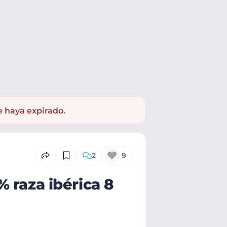
e haya expirado.
2
9
 raza ibérica 8