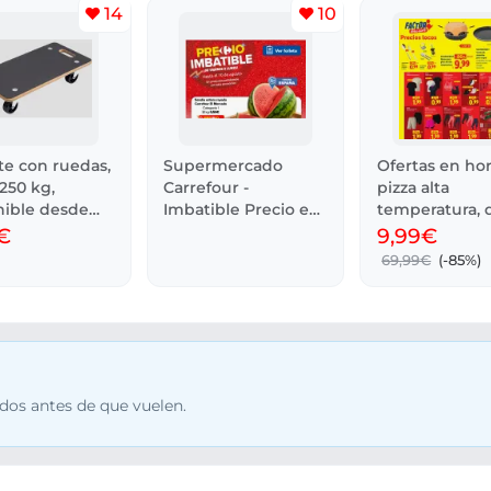
14
10
te con ruedas,
Supermercado
Ofertas en ho
250 kg,
Carrefour -
pizza alta
nible desde
Imbatible Precio en
temperatura, 
Folleto
0.99€ LIDL
€
9,99€
69,99€
(-85%)
dos antes de que vuelen.