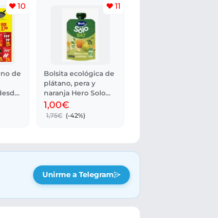
10
11
rno de
Bolsita ecológica de
plátano, pera y
desde
naranja Hero Solo
100 g
1,00€
1,75€
(-42%)
Unirme a Telegram