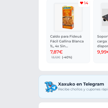
14
Caldo para Fideuá
Sopor
Fácil Gallina Blanca
carga 
1L, 4x Sin
dispo
conservantes
día 8.
7,87€
9,99
13,12€
(-40%)
Xaxuko en Telegram
Recibe chollos y cupones rápi