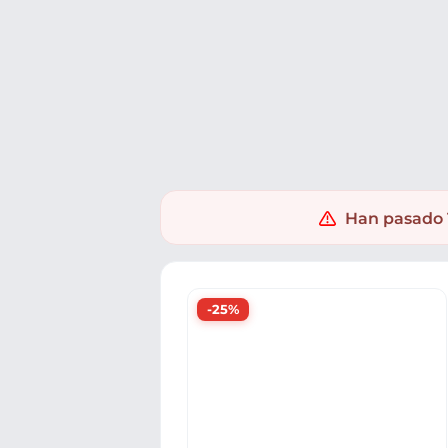
Ofertas
Populares
Nuevos
Explorar
Xaxuko
Supermercado
Supermercado
Carnicería
J
Han pasado 1
-25%