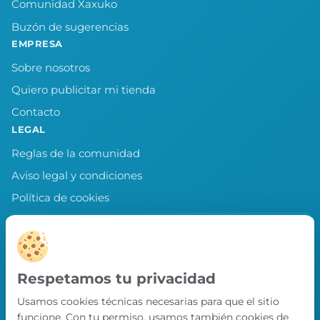
Comunidad Xaxuko
Buzón de sugerencias
EMPRESA
Sobre nosotros
Quiero publicitar mi tienda
Contacto
LEGAL
Reglas de la comunidad
Aviso legal y condiciones
Política de cookies
Política de privacidad
Preferencias de cookies
LLEVA XAXUKO CONTIGO
Respetamos tu privacidad
Chollos, misiones y recompensas desde
Usamos cookies técnicas necesarias para que el sitio
nuestra APP.
funcione. Con tu permiso, usamos también cookies de