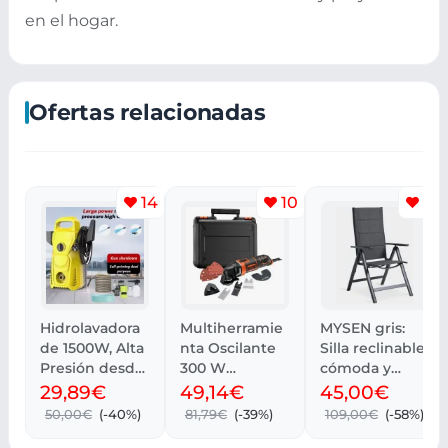
en el hogar.
Ofertas relacionadas
14
10
12
Hidrolavadora
Multiherramie
MYSEN gris:
de 1500W, Alta
nta Oscilante
Silla reclinable
Presión desde
300 W
cómoda y
Europa
BLACK+DECKE
elegante
29,89€
49,14€
45,00€
R con Maletín
50,00€
(-40%)
81,79€
(-39%)
109,00€
(-58%)