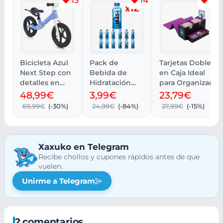
13
14
14
Bicicleta Azul
Pack de
Tarjetas Doble
Next Step con
Bebida de
en Caja Ideal
detalles en
Hidratación
para Organizar
Rosa
MÁS+ BY
48,99€
3,99€
23,79€
MESSI 12 x 500
69,99€
(-30%)
24,99€
(-84%)
27,99€
(-15%)
ml
Xaxuko en Telegram
Recibe chollos y cupones rápidos antes de que
vuelen.
Unirme a Telegram
2 comentarios