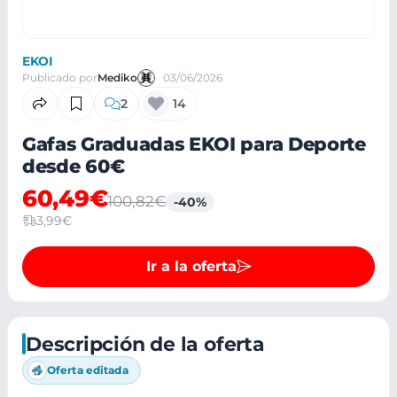
EKOI
Publicado por
Mediko
03/06/2026
2
14
Gafas Graduadas EKOI para Deporte
desde 60€
60,49€
100,82€
-40%
3,99€
Ir a la oferta
Descripción de la oferta
Oferta editada