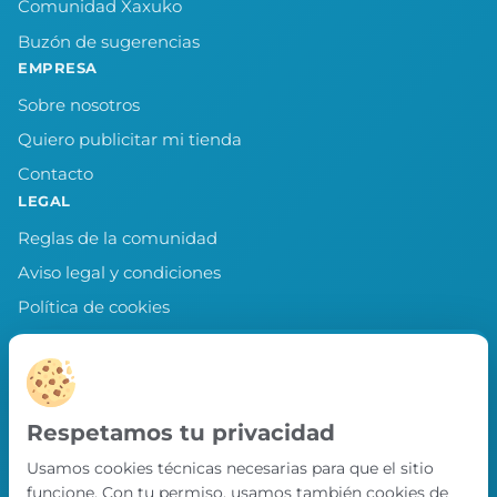
Comunidad Xaxuko
Buzón de sugerencias
EMPRESA
Sobre nosotros
Quiero publicitar mi tienda
Contacto
LEGAL
Reglas de la comunidad
Aviso legal y condiciones
Política de cookies
Política de privacidad
Preferencias de cookies
LLEVA XAXUKO CONTIGO
Respetamos tu privacidad
Chollos, misiones y recompensas desde
Usamos cookies técnicas necesarias para que el sitio
nuestra APP.
funcione. Con tu permiso, usamos también cookies de