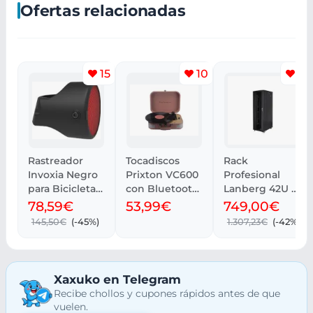
Ofertas relacionadas
15
10
11
Rastreador
Tocadiscos
Rack
Invoxia Negro
Prixton VC600
Profesional
para Bicicletas
con Bluetooth
Lanberg 42U -
GPS
y altavoces
800 kg,
78,59€
53,99€
749,00€
estéreo
Ventilación y
145,50€
(-45%)
1.307,23€
(-42%)
Cristal
Xaxuko en Telegram
Recibe chollos y cupones rápidos antes de que
vuelen.