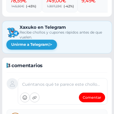
78,59€
749,00€
9,49€
Ventilación y
145,50€
(-45%)
1.307,23€
(-42%)
Cristal
Xaxuko en Telegram
Recibe chollos y cupones rápidos antes de que
vuelen.
Unirme a Telegram
3 comentarios
Cuéntanos qué te parece este chollo…
Comentar