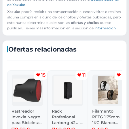
de Xaxuko
.
Xaxuko
podría recibir una compensación cuando visitas o realizas
alguna compra en alguno de los chollos y ofertas publicadas, pero
esto nunca determina cuales son las
ofertas y chollos
que se
publican. Tienes más información en la sección de
información
.
Ofertas relacionadas
15
11
13
Rastreador
Rack
Filamento
Invoxia Negro
Profesional
PETG 1.75mm
para Bicicletas
Lanberg 42U -
1KG Blanco
GPS
800 kg,
Nieve y Marrón