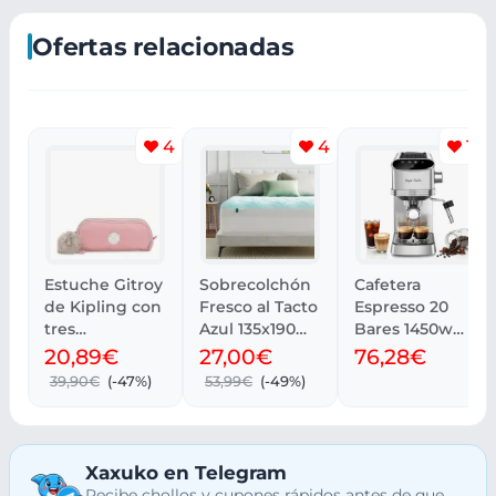
Ofertas relacionadas
4
4
14
Estuche Gitroy
Sobrecolchón
Cafetera
de Kipling con
Fresco al Tacto
Espresso 20
tres
Azul 135x190
Bares 1450w
compartiment
cm
Taylor Swoden
20,89€
27,00€
76,28€
os
Transpirable
para Capsulas
39,90€
(-47%)
53,99€
(-49%)
Xaxuko en Telegram
Recibe chollos y cupones rápidos antes de que