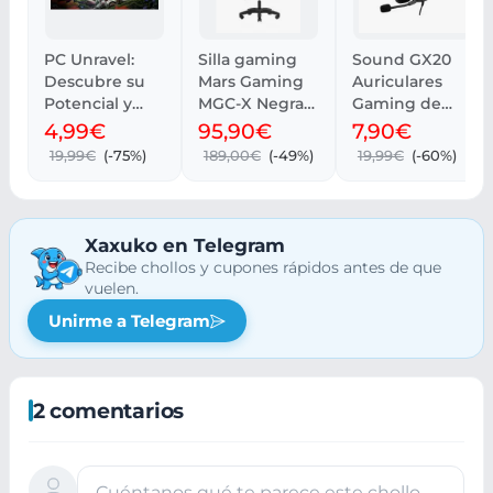
PC Unravel:
Silla gaming
Sound GX20
Descubre su
Mars Gaming
Auriculares
Potencial y
MGC-X Negra
Gaming de
Rendimiento
para gamers
Indeca
4,99€
95,90€
7,90€
19,99€
(-75%)
189,00€
(-49%)
19,99€
(-60%)
Xaxuko en Telegram
Recibe chollos y cupones rápidos antes de que
vuelen.
Unirme a Telegram
2 comentarios
Cuéntanos qué te parece este chollo…