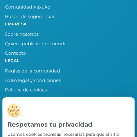
Comunidad Xaxuko
Buzón de sugerencias
EMPRESA
Sobre nosotros
Quiero publicitar mi tienda
Contacto
LEGAL
Reglas de la comunidad
Aviso legal y condiciones
Política de cookies
Política de privacidad
Preferencias de cookies
LLEVA XAXUKO CONTIGO
Respetamos tu privacidad
Chollos, misiones y recompensas desde
Usamos cookies técnicas necesarias para que el sitio
nuestra APP.