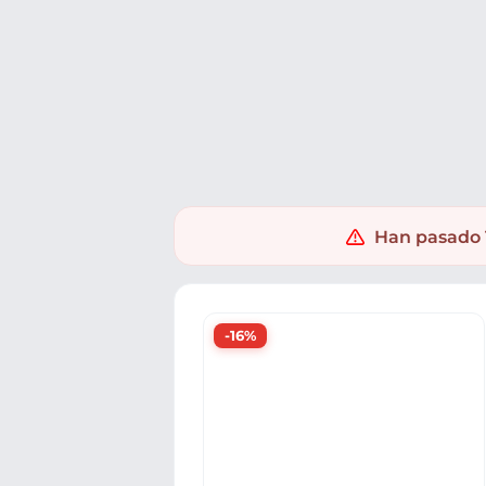
Ofertas
Populares
Nuevos
Explorar
Xaxuko
Jardín y bricolaje
Jardín y Exterior
Muebles pa
Han pasado 1
-16%