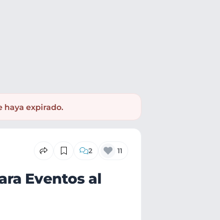
e haya expirado.
2
11
ara Eventos al