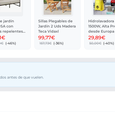
e jardín
Sillas Plegables de
Hidrolavadora
SA con
Jardín 2 Uds Madera
1500W, Alta Pr
s repelentes
Teca Vidaxl
desde Europa
a
11€
99,77€
29,89€
0€
(-46%)
157,73€
(-36%)
50,00€
(-40%)
dos antes de que vuelen.