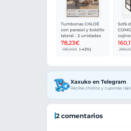
Tumbonas CHLOÉ
Sofá d
con parasol y bolsillo
COMO
lateral - 2 unidades
cojine
al agu
78,23€
160,
139,00€
(-43%)
299,0
Xaxuko en Telegram
Recibe chollos y cupones rápi
2 comentarios