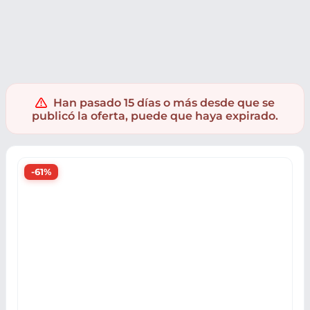
Juguetes
Supermercado
Figuras y Muñecos
Figuras
F
Han pasado 15 días o más desde que se
publicó la oferta, puede que haya expirado.
-61%