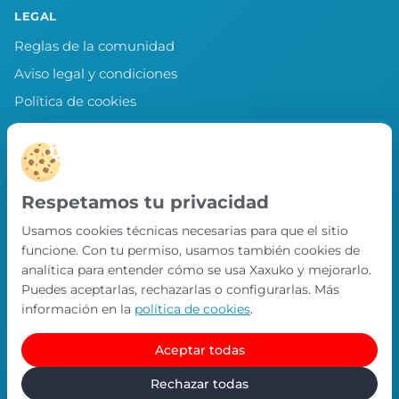
LEGAL
Reglas de la comunidad
Aviso legal y condiciones
Política de cookies
Política de privacidad
Preferencias de cookies
LLEVA XAXUKO CONTIGO
Respetamos tu privacidad
Chollos, misiones y recompensas desde
Usamos cookies técnicas necesarias para que el sitio
nuestra APP.
funcione. Con tu permiso, usamos también cookies de
PRÓXIMAMENTE EN
analítica para entender cómo se usa Xaxuko y mejorarlo.
App Store
Puedes aceptarlas, rechazarlas o configurarlas. Más
información en la
política de cookies
.
Aceptar todas
© Xaxuko 2026 · Todos los derechos reservados
Contacto
Política de privacidad
Política de cookies
Rechazar todas