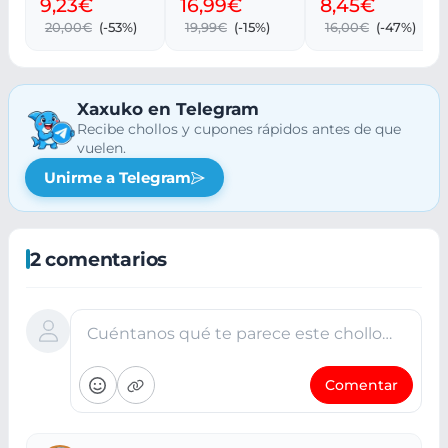
9,23€
16,99€
8,45€
mascota
Arácnidas
Anime
20,00€
(-53%)
19,99€
(-15%)
16,00€
(-47%)
Xaxuko en Telegram
Recibe chollos y cupones rápidos antes de que
vuelen.
Unirme a Telegram
2 comentarios
Cuéntanos qué te parece este chollo…
Comentar