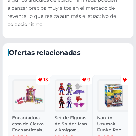
alcanzar precios muy altos en el mercado de
reventa, lo que realza aún más el atractivo del
coleccionismo.
Ofertas relacionadas
13
9
14
Encantadora
Set de Figuras
Naruto
casa de Ciervo
de Spider-Man
Uzumaki -
Enchantimals
y Amigos:
Funko Pop!
con muñeca y
Aventuras
Classic de