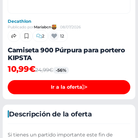
Decathlon
Publicado por
Mariabcn
08/07/2026
2
12
Camiseta 900 Púrpura para portero
KIPSTA
10,99€
24,99€
-56%
Ir a la oferta
Descripción de la oferta
Si tienes un partido importante este fin de