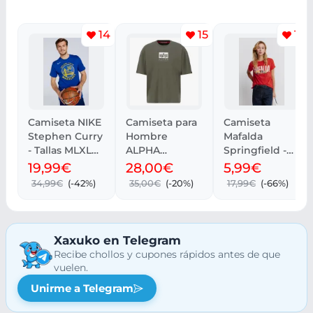
14
15
10
Camiseta NIKE
Camiseta para
Camiseta
Stephen Curry
Hombre
Mafalda
- Tallas MLXL
ALPHA
Springfield -
Disponibles
INDUSTRIES
Tallas XS, S, M -
19,99€
28,00€
5,99€
Satin Logo S a
Recogida
34,99€
(-42%)
35,00€
(-20%)
17,99€
(-66%)
3XL
tienda
Xaxuko en Telegram
Recibe chollos y cupones rápidos antes de que
vuelen.
Unirme a Telegram