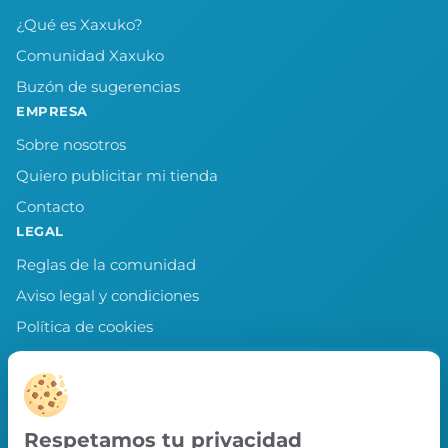
¿Qué es Xaxuko?
Comunidad Xaxuko
Buzón de sugerencias
EMPRESA
Sobre nosotros
Quiero publicitar mi tienda
Contacto
LEGAL
Reglas de la comunidad
Aviso legal y condiciones
Política de cookies
Política de privacidad
Preferencias de cookies
LLEVA XAXUKO CONTIGO
Respetamos tu privacidad