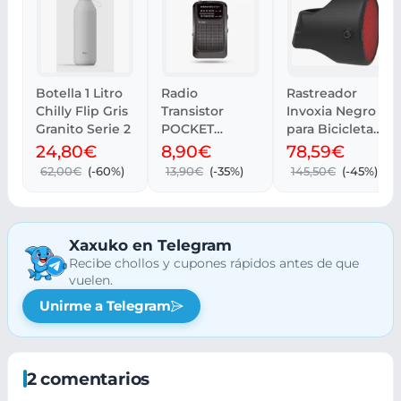
Botella 1 Litro
Radio
Rastreador
Chilly Flip Gris
Transistor
Invoxia Negro
Granito Serie 2
POCKET
para Bicicletas
Energy Sistem
GPS
24,80€
8,90€
78,59€
| Recogida
62,00€
(-60%)
13,90€
(-35%)
145,50€
(-45%)
gratis
Xaxuko en Telegram
Recibe chollos y cupones rápidos antes de que
vuelen.
Unirme a Telegram
2 comentarios