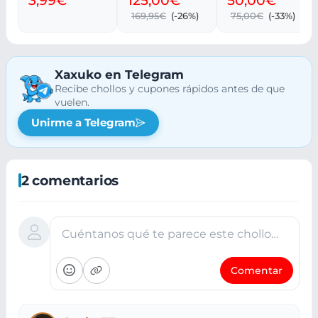
D366x76 cm
169,95€
(-26%)
75,00€
(-33%)
Xaxuko en Telegram
Recibe chollos y cupones rápidos antes de que
vuelen.
Unirme a Telegram
2 comentarios
Cuéntanos qué te parece este chollo…
Comentar