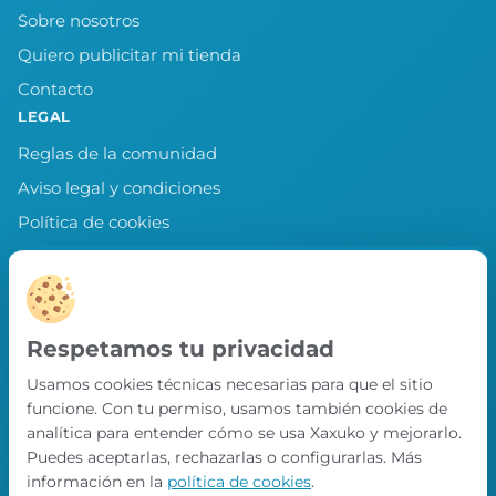
Sobre nosotros
Quiero publicitar mi tienda
Contacto
LEGAL
Reglas de la comunidad
Aviso legal y condiciones
Política de cookies
Política de privacidad
Preferencias de cookies
LLEVA XAXUKO CONTIGO
Respetamos tu privacidad
Chollos, misiones y recompensas desde
Usamos cookies técnicas necesarias para que el sitio
nuestra APP.
funcione. Con tu permiso, usamos también cookies de
PRÓXIMAMENTE EN
analítica para entender cómo se usa Xaxuko y mejorarlo.
App Store
Puedes aceptarlas, rechazarlas o configurarlas. Más
información en la
política de cookies
.