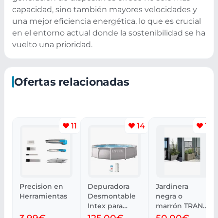
capacidad, sino también mayores velocidades y
una mejor eficiencia energética, lo que es crucial
en el entorno actual donde la sostenibilidad se ha
vuelto una prioridad.
Ofertas relacionadas
11
14
10
Precision en
Depuradora
Jardinera
Herramientas
Desmontable
negra o
Intex para
marrón TRANA
Piscina
A30xL83xA130
3,99€
125,00€
50,00€