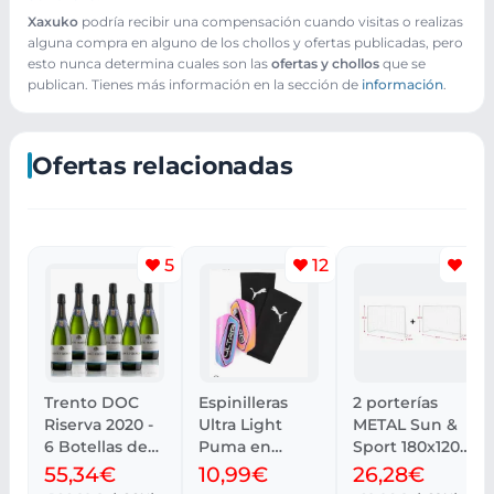
Xaxuko
podría recibir una compensación cuando visitas o realizas
alguna compra en alguno de los chollos y ofertas publicadas, pero
esto nunca determina cuales son las
ofertas y chollos
que se
publican. Tienes más información en la sección de
información
.
Ofertas relacionadas
5
12
15
Trento DOC
Espinilleras
2 porterías
Riserva 2020 -
Ultra Light
METAL Sun &
6 Botellas de
Puma en
Sport 180x120
Bossi
varios colores
cm a 26,24 €
55,34€
10,99€
26,28€
Fedrigotti
desde 9€