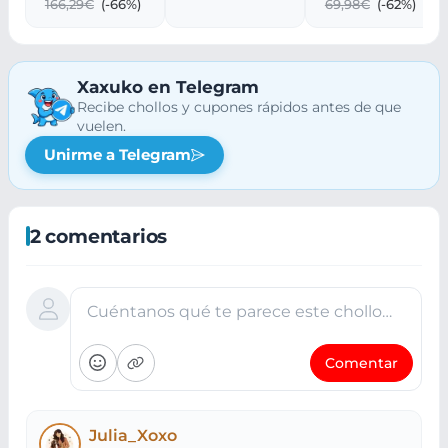
166,29€
(-66%)
69,98€
(-62%)
Xaxuko en Telegram
Recibe chollos y cupones rápidos antes de que
vuelen.
Unirme a Telegram
2 comentarios
Cuéntanos qué te parece este chollo…
Comentar
Julia_Xoxo