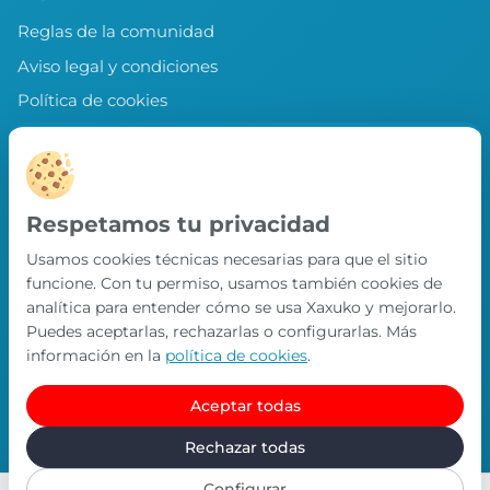
Reglas de la comunidad
Aviso legal y condiciones
Política de cookies
Política de privacidad
Preferencias de cookies
LLEVA XAXUKO CONTIGO
Respetamos tu privacidad
Chollos, misiones y recompensas desde
Usamos cookies técnicas necesarias para que el sitio
nuestra APP.
funcione. Con tu permiso, usamos también cookies de
PRÓXIMAMENTE EN
analítica para entender cómo se usa Xaxuko y mejorarlo.
App Store
Puedes aceptarlas, rechazarlas o configurarlas. Más
información en la
política de cookies
.
Aceptar todas
© Xaxuko 2026 · Todos los derechos reservados
Contacto
Política de privacidad
Política de cookies
Rechazar todas
Configurar