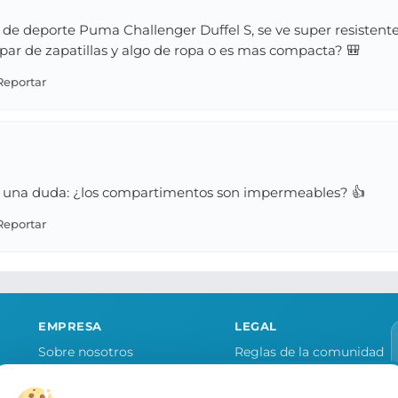
 de deporte Puma Challenger Duffel S, se ve super resistent
n par de zapatillas y algo de ropa o es mas compacta? 🎒
go una duda: ¿los compartimentos son impermeables? 👍
EMPRESA
LEGAL
Sobre nosotros
Reglas de la comunidad
Quiero publicitar mi tienda
Aviso legal y condiciones