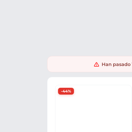
Ofertas
Populares
Nuevos
Explorar
Xaxuko
Ropa y accesorios
Ropa deportiva
Han pasado 1
-44%