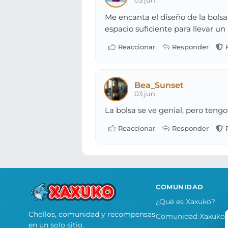
03 jun.
Me encanta el diseño de la bolsa
espacio suficiente para llevar u
Bea_Sunset
03 jun.
La bolsa se ve genial, pero ten
COMUNIDAD
¿Qué es Xaxuko?
Chollos, comunidad y recompensas
Comunidad Xaxuko
en un solo sitio.