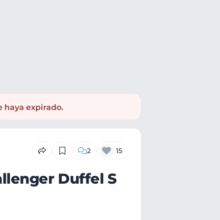
e haya expirado.
2
15
lenger Duffel S