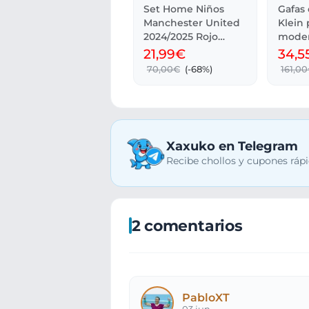
Set Home Niños
Gafas 
Manchester United
Klein 
2024/2025 Rojo
moder
ADIDAS
21,99€
34,5
70,00€
(-68%)
161,0
Xaxuko en Telegram
Recibe chollos y cupones rápi
2 comentarios
PabloXT