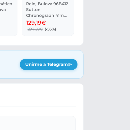
ático
Reloj Bulova 96B412
ova
Sutton
Chronograph 41mm
3ATM para Hombre
129,19€
294,59€
(-56%)
Unirme a Telegram