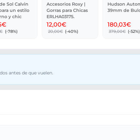
de Sol Calvin
Accesorios Roxy |
Hudson Autom
para un estilo
Gorras para Chicas
39mm de Bul
no y chic
ERLHA03175.
5€
12,00€
180,03€
0€
(-78%)
20,00€
(-40%)
379,00€
(-52%)
dos antes de que vuelen.