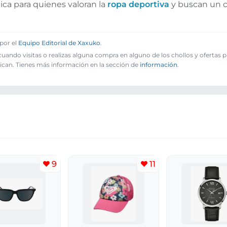
ica para quienes valoran la
ropa deportiva
y buscan un 
por el
Equipo Editorial de Xaxuko
.
ando visitas o realizas alguna compra en alguno de los chollos y ofertas 
ican. Tienes más información en la sección de
información
.
9
11