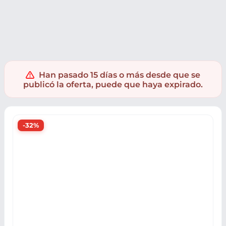
Muebles y hogar
Pequeños electrodomésticos
Licuadoras 
Han pasado 15 días o más desde que se
publicó la oferta, puede que haya expirado.
-32%