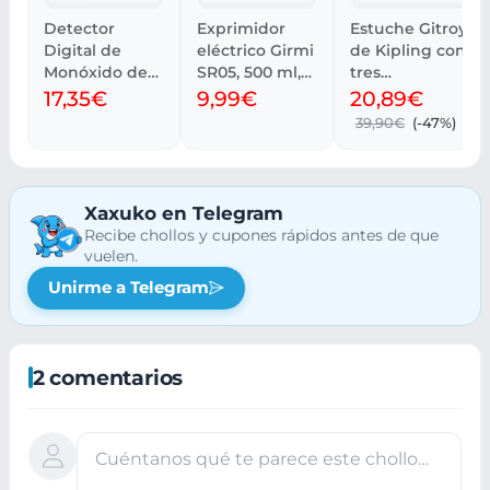
Detector
Exprimidor
Estuche Gitroy
Digital de
eléctrico Girmi
de Kipling con
Monóxido de
SR05, 500 ml,
tres
Carbono
fácil limpieza
compartiment
17,35€
9,99€
20,89€
FireAngel
os
39,90€
(-47%)
FA6812
Xaxuko en Telegram
Recibe chollos y cupones rápidos antes de que
vuelen.
Unirme a Telegram
2 comentarios
Cuéntanos qué te parece este chollo…