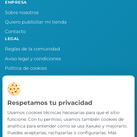
EMPRESA
Sobre nosotros
Quiero publicitar mi tienda
Contacto
LEGAL
Reglas de la comunidad
Aviso legal y condiciones
Política de cookies
Política de privacidad
Preferencias de cookies
LLEVA XAXUKO CONTIGO
Respetamos tu privacidad
Chollos, misiones y recompensas desde
Usamos cookies técnicas necesarias para que el sitio
nuestra APP.
funcione. Con tu permiso, usamos también cookies de
PRÓXIMAMENTE EN
analítica para entender cómo se usa Xaxuko y mejorarlo.
App Store
Puedes aceptarlas, rechazarlas o configurarlas. Más