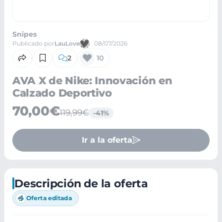
Snipes
Publicado por
LauLove
08/07/2026
2
10
AVA X de Nike: Innovación en
Calzado Deportivo
70,00€
119,99€
-41%
Ir a la oferta
Descripción de la oferta
Oferta editada