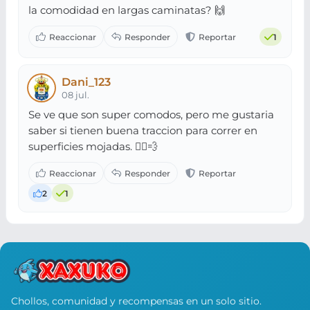
la comodidad en largas caminatas? 🙌
1
Dani_123
08 jul.
Se ve que son super comodos, pero me gustaria
saber si tienen buena traccion para correr en
superficies mojadas. 🏃‍♂️💨
2
1
Chollos, comunidad y recompensas en un solo sitio.