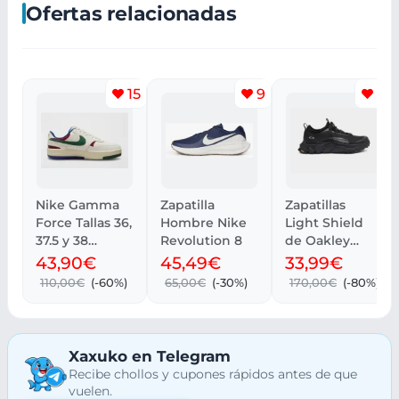
Ofertas relacionadas
15
9
12
Nike Gamma
Zapatilla
Zapatillas
Force Tallas 36,
Hombre Nike
Light Shield
37.5 y 38
Revolution 8
de Oakley
Disponibles
(Tallas 41.5 a
43,90€
45,49€
33,99€
46)
110,00€
(-60%)
65,00€
(-30%)
170,00€
(-80%)
Xaxuko en Telegram
Recibe chollos y cupones rápidos antes de que
vuelen.