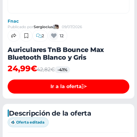
Fnac
Publicado por
Sergiocius
09/07/2026
2
12
Auriculares TnB Bounce Max
Bluetooth Blanco y Gris
24,99€
42,82€
-41%
Ir a la oferta
Descripción de la oferta
Oferta editada