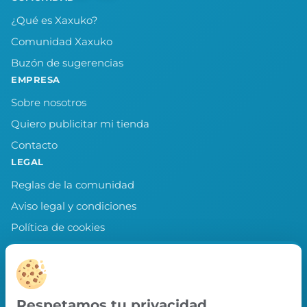
¿Qué es Xaxuko?
Comunidad Xaxuko
Buzón de sugerencias
EMPRESA
Sobre nosotros
Quiero publicitar mi tienda
Contacto
LEGAL
Reglas de la comunidad
Aviso legal y condiciones
Política de cookies
Política de privacidad
Preferencias de cookies
LLEVA XAXUKO CONTIGO
Respetamos tu privacidad