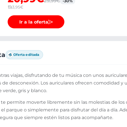
29,99€
-30%
3,95€
Ir a la oferta
ta
Oferta editada
ntras viajas, disfrutando de tu música con unos auricula
de desconexión. Los auriculares ofrecen comodidad y 
erde, gris y blanco.
te permite moverte libremente sin las molestias de los c
 el parque o simplemente para disfrutar del día a día. 
egura que siempre estén listos para acompañarte.