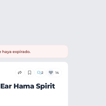
e haya expirado.
2
14
Ear Hama Spirit