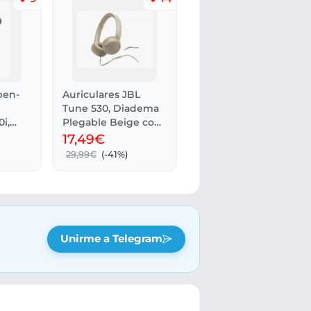
pen-
Auriculares JBL
Tune 530, Diadema
i,
Plegable Beige con
atería
Pure Bass
17,49€
29,99€
(-41%)
Unirme a Telegram