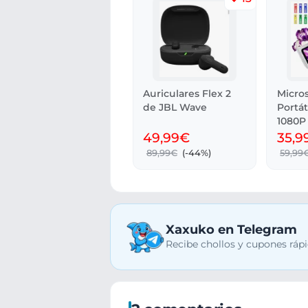
Auriculares Flex 2
Micros
de JBL Wave
Portá
1080P 
LCD 2
49,99€
35,9
89,99€
(-44%)
59,99
Xaxuko en Telegram
Recibe chollos y cupones rápi