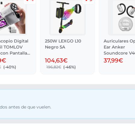
copio Digital
250W LEXGO L10
Auriculares O
til TOMLOV
Negro 5A
Ear Anker
con Pantalla
Soundcore V40
IP55, 21 h de b
9€
104,63€
37,99€
€
(-40%)
196,82€
(-46%)
dos antes de que vuelen.