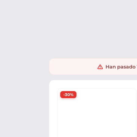
Ofertas
Populares
Nuevos
Explorar
Xaxuko
Electrónica
Audio
Auriculares
Han pasado 1
-30%