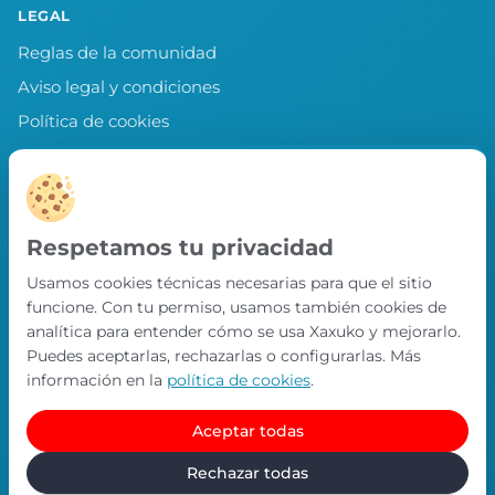
LEGAL
Reglas de la comunidad
Aviso legal y condiciones
Política de cookies
Política de privacidad
Preferencias de cookies
LLEVA XAXUKO CONTIGO
Respetamos tu privacidad
Chollos, misiones y recompensas desde
Usamos cookies técnicas necesarias para que el sitio
nuestra APP.
funcione. Con tu permiso, usamos también cookies de
PRÓXIMAMENTE EN
analítica para entender cómo se usa Xaxuko y mejorarlo.
App Store
Puedes aceptarlas, rechazarlas o configurarlas. Más
información en la
política de cookies
.
Aceptar todas
© Xaxuko 2026 · Todos los derechos reservados
Contacto
Política de privacidad
Política de cookies
Rechazar todas