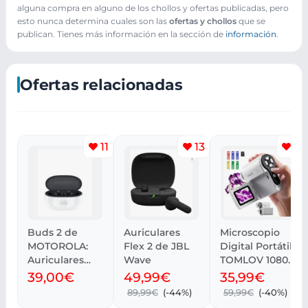
alguna compra en alguno de los chollos y ofertas publicadas, pero
esto nunca determina cuales son las
ofertas y chollos
que se
publican. Tienes más información en la sección de
información
.
Ofertas relacionadas
11
13
4
Buds 2 de
Auriculares
Microscopio
MOTOROLA:
Flex 2 de JBL
Digital Portátil
Auriculares
Wave
TOMLOV 1080P
Inalámbricos
con Pantalla
39,00€
49,99€
35,99€
de Calidad
LCD 2
89,99€
(-44%)
59,99€
(-40%)