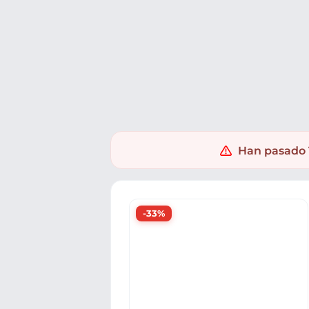
Ofertas
Populares
Nuevos
Explorar
Xaxuko
Muebles y hogar
Electrodomésticos
Aspirad
Han pasado 1
-33%