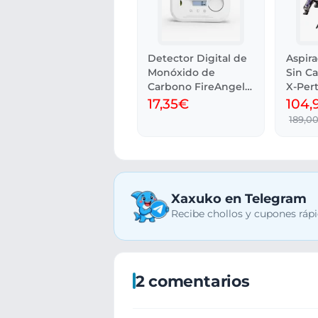
Detector Digital de
Aspir
Monóxido de
Sin C
Carbono FireAngel
X-Pert 
FA6812
17,35€
104,
189,0
Xaxuko en Telegram
Recibe chollos y cupones rápi
2 comentarios