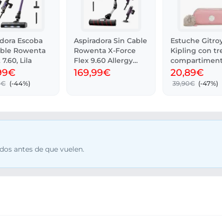
adora Escoba
Aspiradora Sin Cable
Estuche Gitro
able Rowenta
Rowenta X-Force
Kipling con tr
7.60, Lila
Flex 9.60 Allergy
compartimen
100W
99€
169,99€
20,89€
0€
(-44%)
39,90€
(-47%)
dos antes de que vuelen.