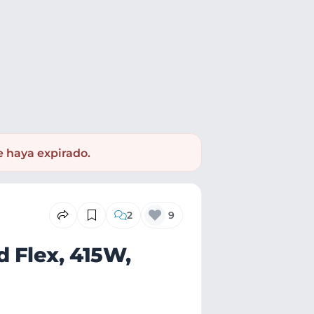
e haya expirado.
2
9
 Flex, 415W,