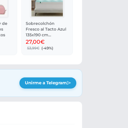
y de
Sobrecolchón
es
Fresco al Tacto Azul
tos
135x190 cm
Transpirable
27,00€
53,99€
(-49%)
Unirme a Telegram