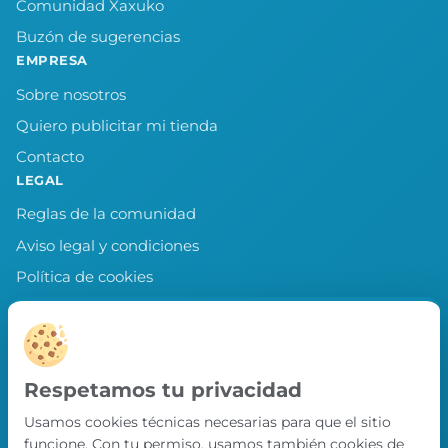
Comunidad Xaxuko
Buzón de sugerencias
EMPRESA
Sobre nosotros
Quiero publicitar mi tienda
Contacto
LEGAL
Reglas de la comunidad
Aviso legal y condiciones
Política de cookies
Política de privacidad
Preferencias de cookies
LLEVA XAXUKO CONTIGO
Respetamos tu privacidad
Chollos, misiones y recompensas desde
Usamos cookies técnicas necesarias para que el sitio
nuestra APP.
funcione. Con tu permiso, usamos también cookies de