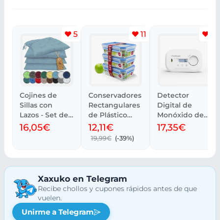
5
11
5
Cojines de
Conservadores
Detector
Sillas con
Rectangulares
Digital de
Lazos - Set de
de Plástico
Monóxido de
4, 40x40 cm
Herméticos
Carbono
16,05€
12,11€
17,35€
(Set 3)
FireAngel
19,99€
(-39%)
FA6812
Xaxuko en Telegram
Recibe chollos y cupones rápidos antes de que
vuelen.
Unirme a Telegram