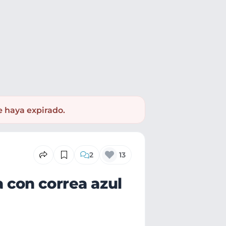
e haya expirado.
2
13
con correa azul