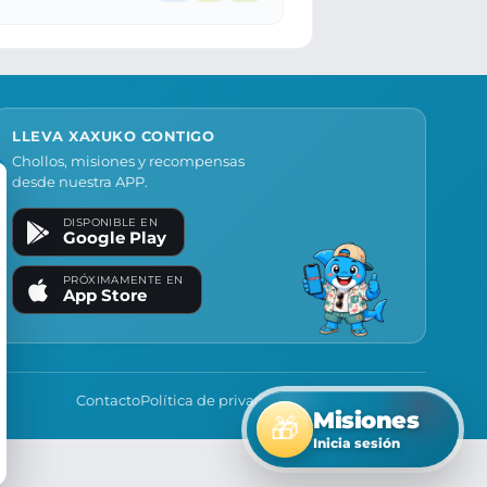
LLEVA XAXUKO CONTIGO
Chollos, misiones y recompensas
desde nuestra APP.
DISPONIBLE EN
Google Play
PRÓXIMAMENTE EN
App Store
Contacto
Política de privacidad
Política de cookies
Misiones
🎁
Inicia sesión