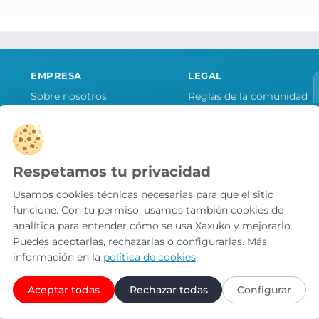
EMPRESA
LEGAL
Sobre nosotros
Reglas de la comunidad
Quiero publicitar mi tienda
Aviso legal y condiciones
as
Contacto
Política de cookies
Política de privacidad
Respetamos tu privacidad
Preferencias de cookies
Usamos cookies técnicas necesarias para que el sitio
funcione. Con tu permiso, usamos también cookies de
analítica para entender cómo se usa Xaxuko y mejorarlo.
Puedes aceptarlas, rechazarlas o configurarlas. Más
información en la
política de cookies
.
Aceptar todas
Rechazar todas
Configurar