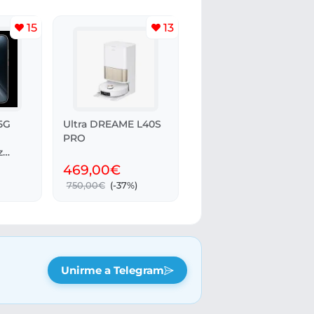
15
13
5G
Ultra DREAME L40S
PRO
z
469,00€
750,00€
(-37%)
Unirme a Telegram