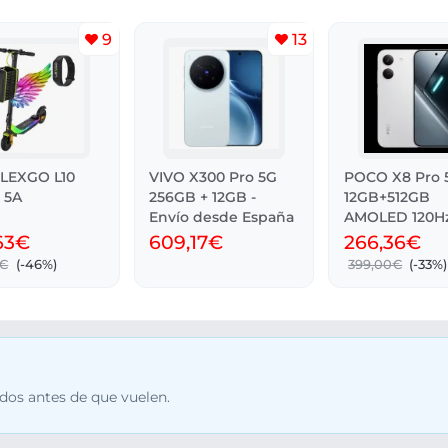
9
13
LEXGO L10
VIVO X300 Pro 5G
POCO X8 Pro 
 5A
256GB + 12GB -
12GB+512GB
Envío desde España
AMOLED 120H
50MP IP68
63€
609,17€
266,36€
2€
(-46%)
399,00€
(-33%)
dos antes de que vuelen.