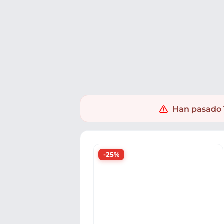
Ofertas
Populares
Nuevos
Explorar
Xaxuko
Electrónica
Relojes y Pulseras
Smartwatche
Han pasado 1
-25%