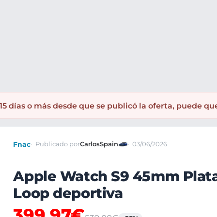
s
Apple Watch
Apple Watch Series 9
5 días o más desde que se publicó la oferta, puede qu
Fnac
Publicado por
CarlosSpain
03/06/2026
Apple Watch S9 45mm Plata 
Loop deportiva
399,97€