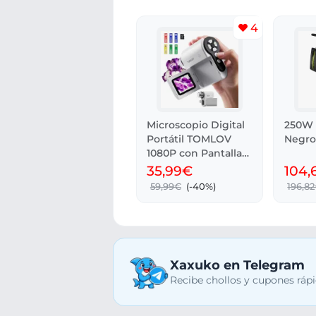
4
Microscopio Digital
250W 
Portátil TOMLOV
Negro
1080P con Pantalla
LCD 2
35,99€
104,
59,99€
(-40%)
196,8
Xaxuko en Telegram
Recibe chollos y cupones rápi