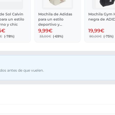
de Sol Calvin
Mochila de Adidas
Mochila Gym H
para un estilo
para un estilo
negra de ADI
no y chic
deportivo y
moderno
5€
9,99€
19,99€
0€
(-78%)
33,00€
(-69%)
80,00€
(-75%)
dos antes de que vuelen.