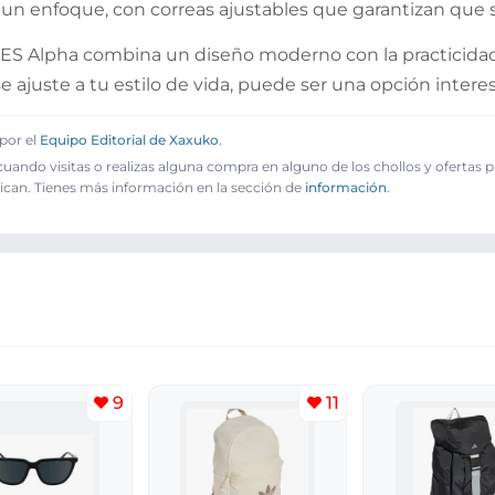
n enfoque, con correas ajustables que garantizan que se
S Alpha combina un diseño moderno con la practicidad q
e ajuste a tu estilo de vida, puede ser una opción intere
por el
Equipo Editorial de Xaxuko
.
ando visitas o realizas alguna compra en alguno de los chollos y ofertas 
ican. Tienes más información en la sección de
información
.
9
11