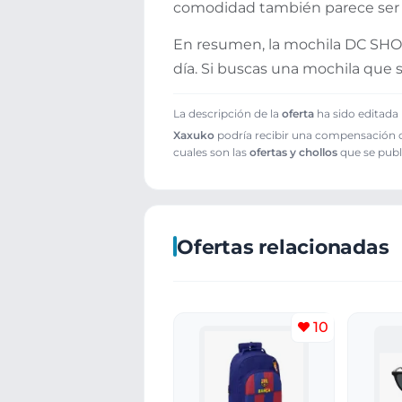
comodidad también parece ser u
En resumen, la mochila DC SHOE
día. Si buscas una mochila que s
La descripción de la
oferta
ha sido editada 
Xaxuko
podría recibir una compensación cu
cuales son las
ofertas y chollos
que se publ
Ofertas relacionadas
10