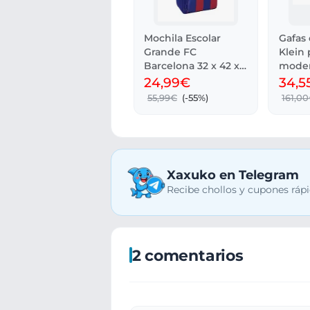
Mochila Escolar
Gafas 
Grande FC
Klein 
Barcelona 32 x 42 x
moder
15 cm
24,99€
34,5
55,99€
(-55%)
161,0
Xaxuko en Telegram
Recibe chollos y cupones rápi
2 comentarios