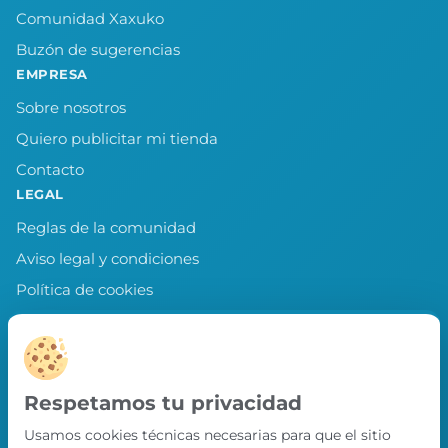
Comunidad Xaxuko
Buzón de sugerencias
EMPRESA
Sobre nosotros
Quiero publicitar mi tienda
Contacto
LEGAL
Reglas de la comunidad
Aviso legal y condiciones
Política de cookies
Política de privacidad
Preferencias de cookies
LLEVA XAXUKO CONTIGO
Respetamos tu privacidad
Chollos, misiones y recompensas desde
Usamos cookies técnicas necesarias para que el sitio
nuestra APP.