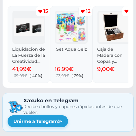
15
12
4
Liquidación de
Set Aqua Gelz
Caja de
La Fuerza de la
Madera con
Creatividad
Copas y
(edición
Piedras para
41,99€
16,99€
9,00€
estándar)
Enfriar
69,99€
(-40%)
23,99€
(-29%)
Whiskey
Xaxuko en Telegram
Recibe chollos y cupones rápidos antes de que
vuelen.
Unirme a Telegram